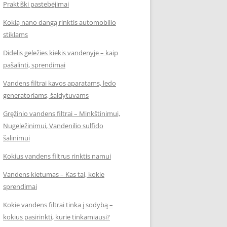
Praktiški pastebėjimai
Kokią nano dangą rinktis automobilio
stiklams
Didelis geležies kiekis vandenyje – kaip
pašalinti, sprendimai
Vandens filtrai kavos aparatams, ledo
generatoriams, šaldytuvams
Gręžinio vandens filtrai – Minkštinimui,
Nugeležinimui, Vandenilio sulfido
šalinimui
Kokius vandens filtrus rinktis namui
Vandens kietumas – Kas tai, kokie
sprendimai
Kokie vandens filtrai tinka į sodybą –
kokius pasirinkti, kurie tinkamiausi?