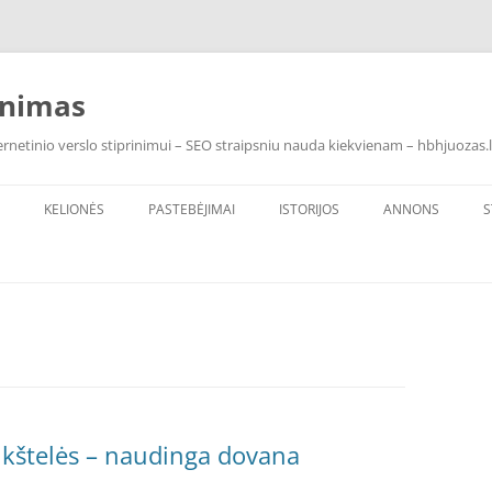
inimas
rnetinio verslo stiprinimui – SEO straipsniu nauda kiekvienam – hbhjuozas.l
KELIONĖS
PASTEBĖJIMAI
ISTORIJOS
ANNONS
S
ikštelės – naudinga dovana