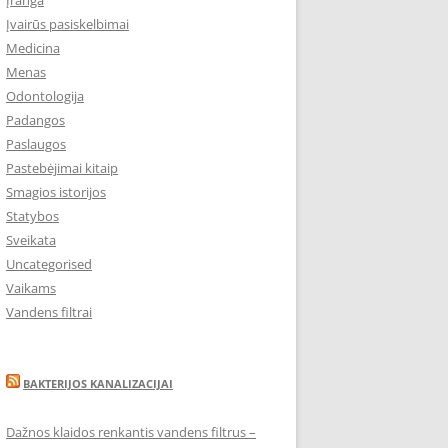
Įranga
Įvairūs pasiskelbimai
Medicina
Menas
Odontologija
Padangos
Paslaugos
Pastebėjimai kitaip
Smagios istorijos
Statybos
Sveikata
Uncategorised
Vaikams
Vandens filtrai
BAKTERIJOS KANALIZACIJAI
Dažnos klaidos renkantis vandens filtrus –