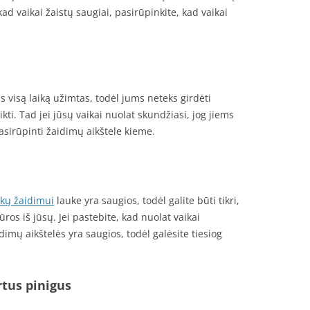
 kad vaikai žaistų saugiai, pasirūpinkite, kad vaikai
us visą laiką užimtas, todėl jums neteks girdėti
eikti. Tad jei jūsų vaikai nuolat skundžiasi, jog jiems
asirūpinti žaidimų aikštele kieme.
ikų žaidimui
lauke yra saugios, todėl galite būti tikri,
ūros iš jūsų. Jei pastebite, kad nuolat vaikai
idimų aikštelės yra saugios, todėl galėsite tiesiog
tus pinigus