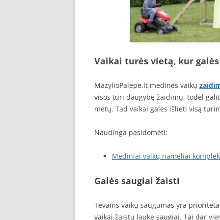
Vaikai turės vietą, kur galės
MazylioPalepe.lt medinės vaikų
zaidi
visos turi daugybę žaidimų, todėl gali
metų. Tad vaikai galės išlieti visą tu
Naudinga pasidomėti:
Mediniai vaikų nameliai komplekt
Galės saugiai žaisti
Tėvams vaikų saugumas yra prioritetas
vaikai žaistų lauke saugiai. Tai dar vi