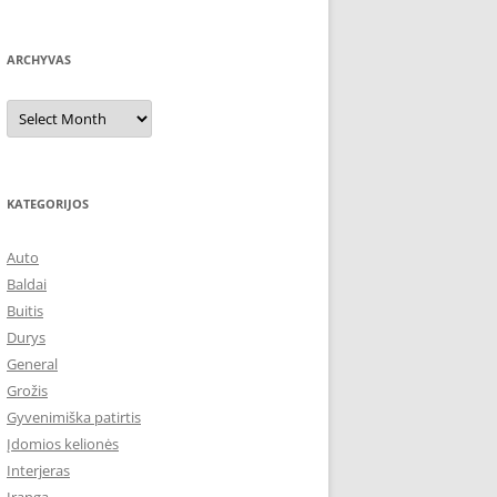
ARCHYVAS
Archyvas
KATEGORIJOS
Auto
Baldai
Buitis
Durys
General
Grožis
Gyvenimiška patirtis
Įdomios kelionės
Interjeras