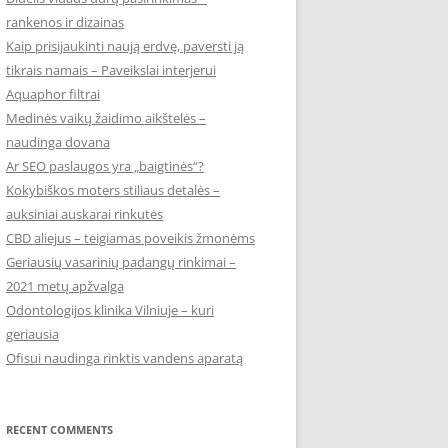
rankenos ir dizainas
Kaip prisijaukinti naują erdvę, paversti ją
tikrais namais – Paveikslai interjerui
Aquaphor filtrai
Medinės vaikų žaidimo aikštelės –
naudinga dovana
Ar SEO paslaugos yra „baigtinės“?
Kokybiškos moters stiliaus detalės –
auksiniai auskarai rinkutės
CBD aliejus – teigiamas poveikis žmonėms
Geriausių vasarinių padangų rinkimai –
2021 metų apžvalga
Odontologijos klinika Vilniuje – kuri
geriausia
Ofisui naudinga rinktis vandens aparatą
RECENT COMMENTS