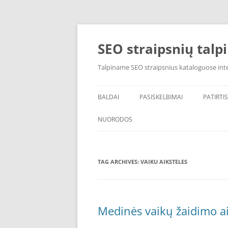
Skip
to
content
SEO straipsnių talp
Talpiname SEO straipsnius kataloguose inte
BALDAI
PASISKELBIMAI
PATIRTIS
NUORODOS
POPULIARIAUSI
TAG ARCHIVES:
VAIKU NAMELIAI
VAIKU AIKSTELES
Medinės vaikų žaidimo a