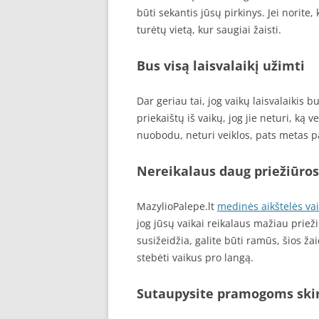
būti sekantis jūsų pirkinys. Jei norite,
turėtų vietą, kur saugiai žaisti.
Bus visą laisvalaikį užimti
Dar geriau tai, jog vaikų laisvalaikis b
priekaištų iš vaikų, jog jie neturi, ką v
nuobodu, neturi veiklos, pats metas p
Nereikalaus daug priežiūros
MazylioPalepe.lt
medinės aikštelės va
jog jūsų vaikai reikalaus mažiau prieži
susižeidžia, galite būti ramūs, šios ža
stebėti vaikus pro langą.
Sutaupysite pramogoms skir