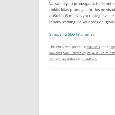
Vaikai mėgsta pramogauti, todėl neturi
rinktis kitas pramogas, kurios ne vis
aikštelės iš medžio yra tiesiog investici
ir laiką, kadangi vaikai norės daugiau 
Straipsniu SEO talpinimas
This entry was posted in
Vaikams
and tagg
vaikams
,
vaiku aiksteles
,
vaiku lauko zaidim
zaidimu aiksteles
on
2024-04-02
.