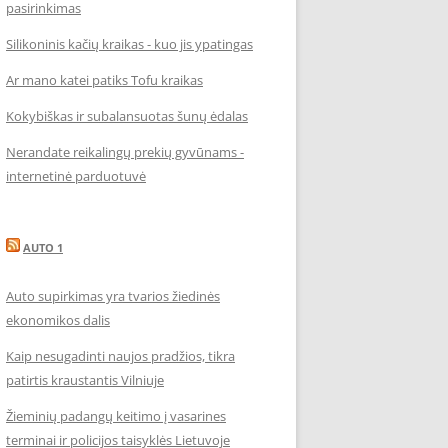
pasirinkimas
Silikoninis kačių kraikas - kuo jis ypatingas
Ar mano katei patiks Tofu kraikas
Kokybiškas ir subalansuotas šunų ėdalas
Nerandate reikalingų prekių gyvūnams -
internetinė parduotuvė
AUTO 1
Auto supirkimas yra tvarios žiedinės
ekonomikos dalis
Kaip nesugadinti naujos pradžios, tikra
patirtis kraustantis Vilniuje
Žieminių padangų keitimo į vasarines
terminai ir policijos taisyklės Lietuvoje