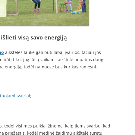
 išlieti visą savo energiją
mo
aikštelės lauke gali būti labai įvairios, tačiau jos
te būti tikri, jog jūsų vaikams aikštelė nepabos daug
rimą energiją, todėl namuose bus kur kas ramesni.
uojami įvairiai
;
, todėl visi mes puikiai žinome, kaip jiems svarbu, kad
ena priežastis, kodėl medinė žaidimų aikštelė turėtų