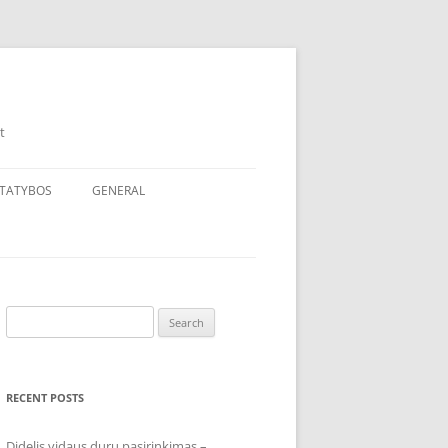
t
TATYBOS
GENERAL
Search
for:
RECENT POSTS
Didelis vidaus durų pasirinkimas –