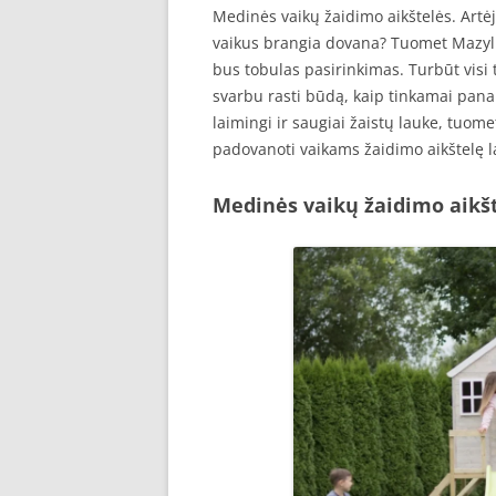
Medinės vaikų žaidimo aikštelės. Artėj
vaikus brangia dovana? Tuomet Mazyli
bus tobulas pasirinkimas. Turbūt visi t
svarbu rasti būdą, kaip tinkamai panaud
laimingi ir saugiai žaistų lauke, tuome
padovanoti vaikams žaidimo aikštelę l
Medinės vaikų žaidimo aikš