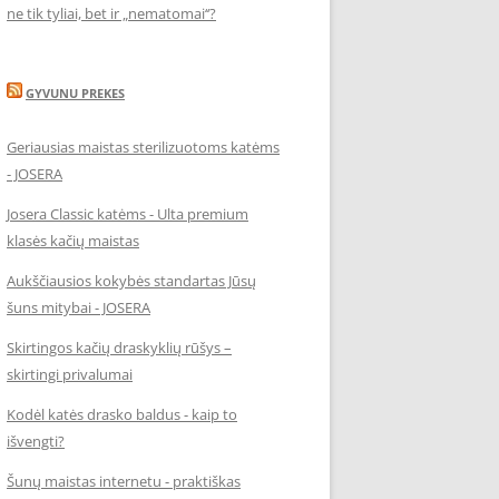
ne tik tyliai, bet ir „nematomai‘‘?
GYVUNU PREKES
Geriausias maistas sterilizuotoms katėms
- JOSERA
Josera Classic katėms - Ulta premium
klasės kačių maistas
Aukščiausios kokybės standartas Jūsų
šuns mitybai - JOSERA
Skirtingos kačių draskyklių rūšys –
skirtingi privalumai
Kodėl katės drasko baldus - kaip to
išvengti?
Šunų maistas internetu - praktiškas