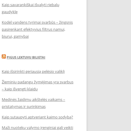
Kaip savarankiškai išvalyti riebalų
gaudyklę
Kodėl vandens tyrimai svarbūs – žingsnis
pasirenkant efektyvius filtrus namui,
biurui, gamybai
PIGUS LEKTUVU BILIETAI
Kaip išsirinkti geriausią pelėsio valiklį
Žieminių padangų žymėjimas yra svarbus
– kaip išvengti klaidų
Medinės žaidimų aikštelės vaikams –
pristatymas ir surinkimas
Kaip sutaupyti aptveriant kaimo sodybą?
Maži nuotekų valymo įrenginiai gali veikti