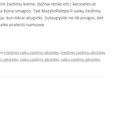
nt žaidimų kieme, dažnai tenka eiti į karuseles ar
ada būna smagios. Tad MazylioPalepe.lt vaikų žaidimų
ja, kuri tikrai atsipirks. Sutaupysite ne tik pinigus, bet
laiko praleisti namuose.
ed
medines vaiku zaidimo aiksteles
,
medines zaidimu aiksteles
o aiksteles
,
vaiku zaidimo aiksteles
,
vaiku zaidimu aiksteles
,