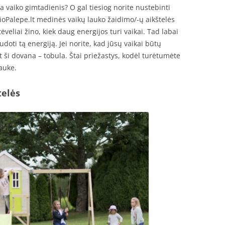
a vaiko gimtadienis? O gal tiesiog norite nustebinti
oPalepe.lt medinės vaikų lauko žaidimo/-ų aikštelės
ėveliai žino, kiek daug energijos turi vaikai. Tad labai
oti tą energiją. Jei norite, kad jūsų vaikai būtų
t ši dovana – tobula. Štai priežastys, kodėl turėtumėte
auke.
telės