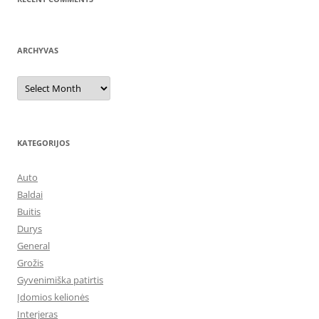
ARCHYVAS
Archyvas
KATEGORIJOS
Auto
Baldai
Buitis
Durys
General
Grožis
Gyvenimiška patirtis
Įdomios kelionės
Interjeras