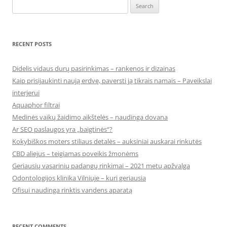
Search
for:
RECENT POSTS
Didelis vidaus durų pasirinkimas – rankenos ir dizainas
Kaip prisijaukinti naują erdvę, paversti ją tikrais namais – Paveikslai
interjerui
Aquaphor filtrai
Medinės vaikų žaidimo aikštelės – naudinga dovana
Ar SEO paslaugos yra „baigtinės“?
Kokybiškos moters stiliaus detalės – auksiniai auskarai rinkutės
CBD aliejus – teigiamas poveikis žmonėms
Geriausių vasarinių padangų rinkimai – 2021 metų apžvalga
Odontologijos klinika Vilniuje – kuri geriausia
Ofisui naudinga rinktis vandens aparatą
RECENT COMMENTS