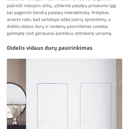
pabrėžti interjero stilių, užtikrinti patalpų privatumo lygį
bei pagerinti bendrą patalpų mikroklimatą. Prekybos
analizė rodo, kad vartotojai ieško įvairių sprendimų, o
didelis vidaus durų ir rankenų pasirinkimas suteikia
galimybę rasti geriausiai poreikius atitinkantį variantą.
Didelis vidaus durų pasirinkimas