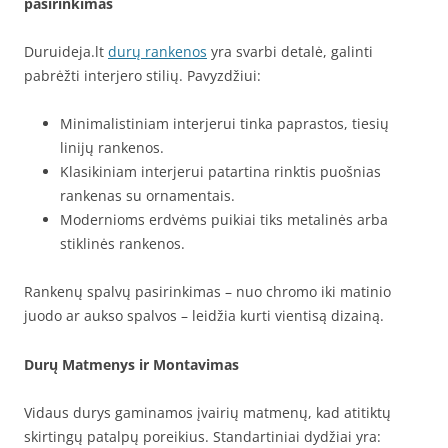
pasirinkimas
Duruideja.lt
durų rankenos
yra svarbi detalė, galinti
pabrėžti interjero stilių. Pavyzdžiui:
Minimalistiniam interjerui tinka paprastos, tiesių
linijų rankenos.
Klasikiniam interjerui patartina rinktis puošnias
rankenas su ornamentais.
Modernioms erdvėms puikiai tiks metalinės arba
stiklinės rankenos.
Rankenų spalvų pasirinkimas – nuo chromo iki matinio
juodo ar aukso spalvos – leidžia kurti vientisą dizainą.
Durų Matmenys ir Montavimas
Vidaus durys gaminamos įvairių matmenų, kad atitiktų
skirtingų patalpų poreikius. Standartiniai dydžiai yra: