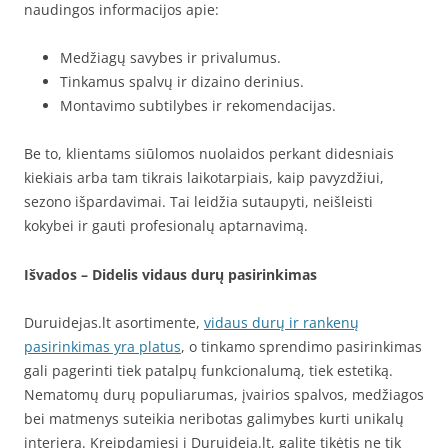
naudingos informacijos apie:
Medžiagų savybes ir privalumus.
Tinkamus spalvų ir dizaino derinius.
Montavimo subtilybes ir rekomendacijas.
Be to, klientams siūlomos nuolaidos perkant didesniais
kiekiais arba tam tikrais laikotarpiais, kaip pavyzdžiui,
sezono išpardavimai. Tai leidžia sutaupyti, neišleisti
kokybei ir gauti profesionalų aptarnavimą.
Išvados – Didelis vidaus durų pasirinkimas
Duruidejas.lt asortimente,
vidaus durų ir rankenų
pasirinkimas yra platus
, o tinkamo sprendimo pasirinkimas
gali pagerinti tiek patalpų funkcionalumą, tiek estetiką.
Nematomų durų populiarumas, įvairios spalvos, medžiagos
bei matmenys suteikia neribotas galimybes kurti unikalų
interjerą. Kreipdamiesi į Duruideja.lt, galite tikėtis ne tik