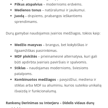
Pilkus atspalvius
– modernioms erdvėms.
Medienos tonus
– natūralumui ir jaukumui.
Juodą
– drąsiems, prabangos ieškantiems
sprendimams.
Durų gamybai naudojamos įvairios medžiagos, tokios kaip:
Medžio masyvas
– brangus, bet kokybiškas ir
ilgaamžiškas pasirinkimas.
MDF plokštės
– prieinamesnė alternatyva, kuri gali
būti apdirbta įvairiais paviršiais ir spalvomis.
Stiklas
– naudojamas modernioms, šviesioms
patalpoms.
Kombinuotos medžiagos
– pavyzdžiui, mediena ir
stiklas arba MDF su aliuminiu, kurios suteikia unikalią
išvaizdą ir funkcionalumą.
Rankenų Derinimas su Interjeru – Didelis vidaus durų