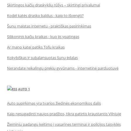
Skirtingos kačių draskyklių rūšys – skirtingi privalumai
Kodėl katės drasko baldus - kaip to išvengti?
Šunų maistas internetu - praktiškas pasirinkimas
Silikoninis kačių kraikas - kuo jis ypatingas
Ar mano katei patiks Tofu kraikas
Kokybiškas ir subalansuotas šunų ėdalas
Nerandate reikalingų prekių gyvūnams - internetinė parduotuvė
AUTO 1
Auto supirkimas yra tvarios žiedinės ekonomikos dalis
Kaip nesugadinti naujos pradžios, tikra patirtis kraustantis Vilniuje
Žieminių padangų keitimo į vasarines terminai ir policijos taisyklės