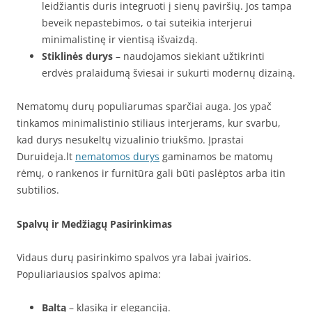
leidžiantis duris integruoti į sienų paviršių. Jos tampa
beveik nepastebimos, o tai suteikia interjerui
minimalistinę ir vientisą išvaizdą.
Stiklinės durys
– naudojamos siekiant užtikrinti
erdvės pralaidumą šviesai ir sukurti modernų dizainą.
Nematomų durų populiarumas sparčiai auga. Jos ypač
tinkamos minimalistinio stiliaus interjerams, kur svarbu,
kad durys nesukeltų vizualinio triukšmo. Įprastai
Duruideja.lt
nematomos durys
gaminamos be matomų
rėmų, o rankenos ir furnitūra gali būti paslėptos arba itin
subtilios.
Spalvų ir Medžiagų Pasirinkimas
Vidaus durų pasirinkimo spalvos yra labai įvairios.
Populiariausios spalvos apima:
Baltą
– klasiką ir eleganciją.