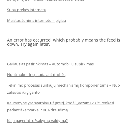
Šunų prekės internetu
Maistas šunims internetu – pigiau
An error has occurred, which probably means the feed is
down. Try again later.
Geriausias pasirinkimas – Automobilių supirkimas
Nuotraukos ir spauda ant drobės
Tekinimo procesas sunkiųjų mechanizmų komponentams – Nuo
žaliavos iki giganto
Kai ramybė yra svarbiau už greitį, kodėl „Vezam123.lt“ renkasi
pedantišką tvarką ir BCA draudimą
Kaip pagerinti užsakymų valdymą?