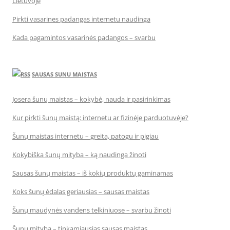
Lietuvoje
Pirkti vasarines padangas internetu naudinga
Kada pagamintos vasarinės padangos – svarbu
SAUSAS SUNU MAISTAS
Josera šunų maistas – kokybė, nauda ir pasirinkimas
Kur pirkti šunų maistą: internetu ar fizinėje parduotuvėje?
Šunų maistas internetu – greita, patogu ir pigiau
Kokybiška šunų mityba – ką naudinga žinoti
Sausas šunų maistas – iš kokių produktų gaminamas
Koks šunų ėdalas geriausias – sausas maistas
Šunų maudynės vandens telkiniuose – svarbu žinoti
Šunų mityba – tinkamiausias sausas maistas