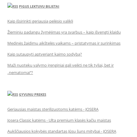
PIGUS LEKTUVU BILIETAI
Kaip išsirinkti geriausią pelėsio valiklį
Žieminių padangų žymėjimas yra svarbus – kaip išvengti klaidų
Medinės žaidimų aikštelės vaikams – pristatymas ir surinkimas
Kaip sutaupyti aptveriant kaimo sodybą?
Maži nuotekų valymo įrenginiai gali veikti ne tik tyliai, bet ir
„nematomai‘‘?
GYVUNU PREKES
Geriausias maistas sterilizuotoms katėms - JOSERA
Josera Classic katėms - Ulta premium klasės kačių maistas
Aukščiausios kokybės standartas Jūsų šuns mitybai - JOSERA