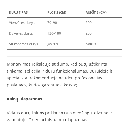
DURŲ TIPAS
PLOTIS (CM)
AUKŠTIS (CM)
Vienvėrės durys
70–90
200
Dvivėrės durys
120–180
200
Stumdomos durys
įvairūs
įvairūs
Montavimas reikalauja atidumo, kad būtų užtikrinta
tinkama izoliacija ir durų funkcionalumas. Duruideja.lt
specialistai rekomenduoja naudoti profesionalias
paslaugas, kurios garantuoja kokybę.
Kainų Diapazonas
Vidaus durų kainos priklauso nuo medžiagų, dizaino ir
gamintojo. Orientacinis kainų diapazonas: