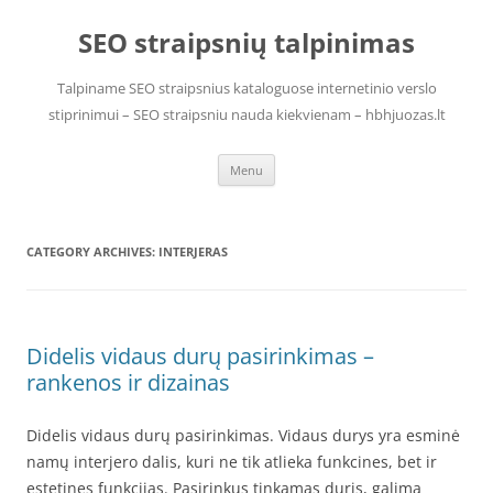
Skip
to
SEO straipsnių talpinimas
content
Talpiname SEO straipsnius kataloguose internetinio verslo
stiprinimui – SEO straipsniu nauda kiekvienam – hbhjuozas.lt
Menu
CATEGORY ARCHIVES:
INTERJERAS
Didelis vidaus durų pasirinkimas –
rankenos ir dizainas
Didelis vidaus durų pasirinkimas. Vidaus durys yra esminė
namų interjero dalis, kuri ne tik atlieka funkcines, bet ir
estetines funkcijas. Pasirinkus tinkamas duris, galima