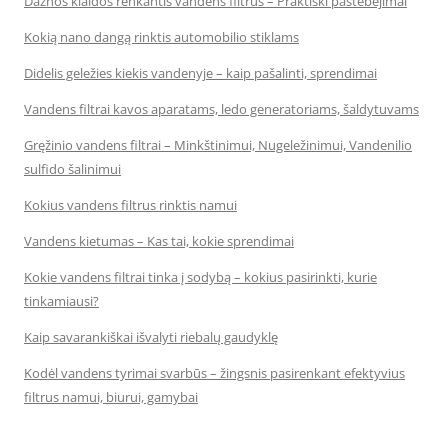
Dažnos klaidos renkantis vandens filtrus – Praktiški pastebėjimai
Kokią nano dangą rinktis automobilio stiklams
Didelis geležies kiekis vandenyje – kaip pašalinti, sprendimai
Vandens filtrai kavos aparatams, ledo generatoriams, šaldytuvams
Gręžinio vandens filtrai – Minkštinimui, Nugeležinimui, Vandenilio
sulfido šalinimui
Kokius vandens filtrus rinktis namui
Vandens kietumas – Kas tai, kokie sprendimai
Kokie vandens filtrai tinka į sodybą – kokius pasirinkti, kurie
tinkamiausi?
Kaip savarankiškai išvalyti riebalų gaudyklę
Kodėl vandens tyrimai svarbūs – žingsnis pasirenkant efektyvius
filtrus namui, biurui, gamybai