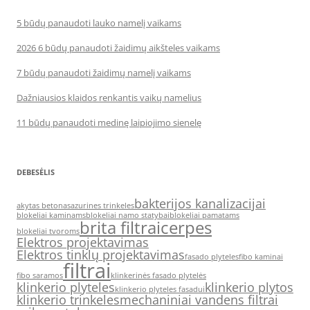
5 būdų panaudoti lauko namelį vaikams
2026 6 būdų panaudoti žaidimų aikšteles vaikams
7 būdų panaudoti žaidimų namelį vaikams
Dažniausios klaidos renkantis vaikų namelius
11 būdų panaudoti medinę laipiojimo sienelę
DEBESĖLIS
bakterijos kanalizacijai
akytas betonas
azurines trinkeles
blokeliai kaminams
blokeliai namo statybai
blokeliai pamatams
brita filtrai
cerpes
blokeliai tvoroms
Elektros projektavimas
Elektros tinklų projektavimas
fasado plyteles
fibo kaminai
filtrai
fibo saramos
klinkerinės fasado plytelės
klinkerio plyteles
klinkerio plytos
klinkerio plyteles fasadui
klinkerio trinkeles
mechaniniai vandens filtrai