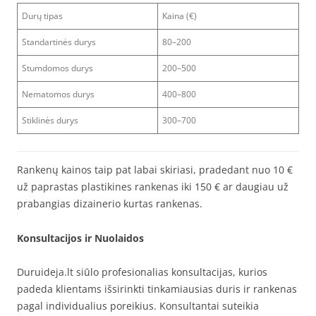
Durų tipas
Kaina (€)
Standartinės durys
80–200
Stumdomos durys
200–500
Nematomos durys
400–800
Stiklinės durys
300–700
Rankenų kainos taip pat labai skiriasi, pradedant nuo 10 €
už paprastas plastikines rankenas iki 150 € ar daugiau už
prabangias dizainerio kurtas rankenas.
Konsultacijos ir Nuolaidos
Duruideja.lt siūlo profesionalias konsultacijas, kurios
padeda klientams išsirinkti tinkamiausias duris ir rankenas
pagal individualius poreikius. Konsultantai suteikia