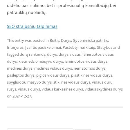
didelio pasirinkimo, bet ir profesionalių konsultacijų bei
patrauklių nuolaidų.
SEO straipsnių talpinimas
This entry was posted in
Buitis
,
Durys
,
Gyvenimiška patirtis
,
Interjeras
,
Įvairūs pasiskelbimai
,
Pastebėjimai kitaip
,
Statybos
and
tagged
durų rankenos
,
durys
,
durys vidaus
,
faneruotos vidaus
durys
,
kietmedzio masyvo durys
,
laminuotos vidaus durys
,
medines durys
,
medines vidaus durys
,
nematomos durys
,
pasleptos durys
,
pigios vidaus durys
,
plastikines vidaus durys
,
spygliuociu masyvo durys
,
stiklines vidaus durys
,
vidaus duru
rusys
,
vidaus durys
,
vidaus karkasines durys
,
vidaus skydines durys
on
2024-12-27
.