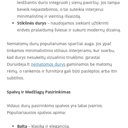
leidžiantis duris integruoti į sienų paviršių. Jos tampa
beveik nepastebimos, o tai suteikia interjerui
minimalistinę ir vientisą išvaizdą.
Stiklinės durys
– naudojamos siekiant užtikrinti
erdvės pralaidumą šviesai ir sukurti modernų dizainą.
Nematomų durų populiarumas sparčiai auga. Jos ypač
tinkamos minimalistinio stiliaus interjerams, kur svarbu,
kad durys nesukeltų vizualinio triukšmo. Įprastai
Duruideja.lt
nematomos durys
gaminamos be matomų
rėmų, o rankenos ir furnitūra gali būti paslėptos arba itin
subtilios.
Spalvų ir Medžiagų Pasirinkimas
Vidaus durų pasirinkimo spalvos yra labai įvairios.
Populiariausios spalvos apima:
Baltą
– klasiką ir eleganciją.