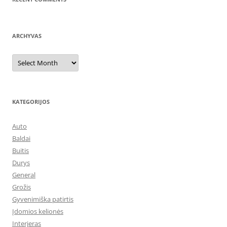
ARCHYVAS
Archyvas
KATEGORIJOS
Auto
Baldai
Buitis
Durys
General
Grožis
Gyvenimiška patirtis
Įdomios kelionės
Interjeras