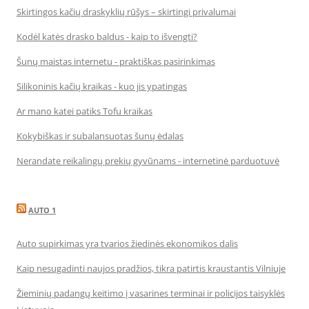
Skirtingos kačių draskyklių rūšys – skirtingi privalumai
Kodėl katės drasko baldus - kaip to išvengti?
Šunų maistas internetu - praktiškas pasirinkimas
Silikoninis kačių kraikas - kuo jis ypatingas
Ar mano katei patiks Tofu kraikas
Kokybiškas ir subalansuotas šunų ėdalas
Nerandate reikalingų prekių gyvūnams - internetinė parduotuvė
AUTO 1
Auto supirkimas yra tvarios žiedinės ekonomikos dalis
Kaip nesugadinti naujos pradžios, tikra patirtis kraustantis Vilniuje
Žieminių padangų keitimo į vasarines terminai ir policijos taisyklės