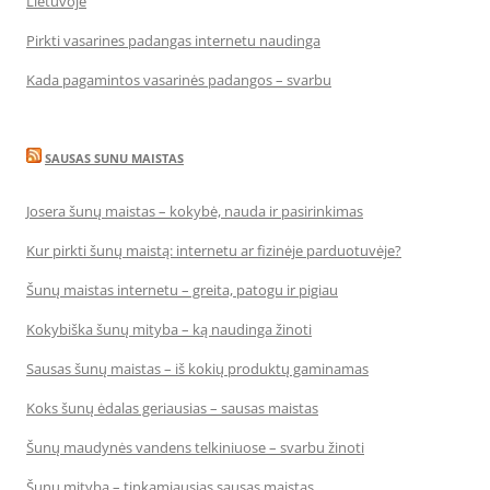
Lietuvoje
Pirkti vasarines padangas internetu naudinga
Kada pagamintos vasarinės padangos – svarbu
SAUSAS SUNU MAISTAS
Josera šunų maistas – kokybė, nauda ir pasirinkimas
Kur pirkti šunų maistą: internetu ar fizinėje parduotuvėje?
Šunų maistas internetu – greita, patogu ir pigiau
Kokybiška šunų mityba – ką naudinga žinoti
Sausas šunų maistas – iš kokių produktų gaminamas
Koks šunų ėdalas geriausias – sausas maistas
Šunų maudynės vandens telkiniuose – svarbu žinoti
Šunų mityba – tinkamiausias sausas maistas