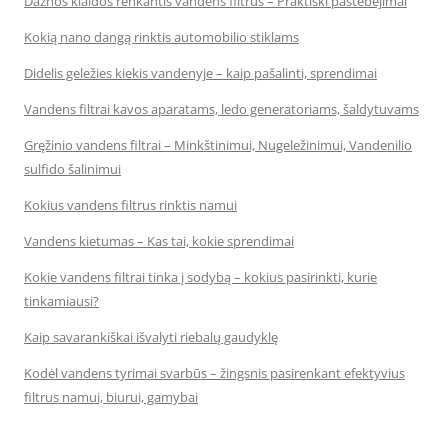
Dažnos klaidos renkantis vandens filtrus – Praktiški pastebėjimai
Kokią nano dangą rinktis automobilio stiklams
Didelis geležies kiekis vandenyje – kaip pašalinti, sprendimai
Vandens filtrai kavos aparatams, ledo generatoriams, šaldytuvams
Gręžinio vandens filtrai – Minkštinimui, Nugeležinimui, Vandenilio
sulfido šalinimui
Kokius vandens filtrus rinktis namui
Vandens kietumas – Kas tai, kokie sprendimai
Kokie vandens filtrai tinka į sodybą – kokius pasirinkti, kurie
tinkamiausi?
Kaip savarankiškai išvalyti riebalų gaudyklę
Kodėl vandens tyrimai svarbūs – žingsnis pasirenkant efektyvius
filtrus namui, biurui, gamybai