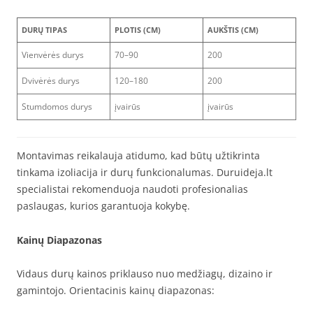
DURŲ TIPAS
PLOTIS (CM)
AUKŠTIS (CM)
Vienvėrės durys
70–90
200
Dvivėrės durys
120–180
200
Stumdomos durys
įvairūs
įvairūs
Montavimas reikalauja atidumo, kad būtų užtikrinta
tinkama izoliacija ir durų funkcionalumas. Duruideja.lt
specialistai rekomenduoja naudoti profesionalias
paslaugas, kurios garantuoja kokybę.
Kainų Diapazonas
Vidaus durų kainos priklauso nuo medžiagų, dizaino ir
gamintojo. Orientacinis kainų diapazonas: