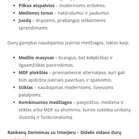
Pilkus atspalvius
– modernioms erdvėms.
Medienos tonus
– natūralumui ir jaukumui.
Juodą
– drąsiems, prabangos ieškantiems
sprendimams.
Durų gamybai naudojamos įvairios medžiagos, tokios kaip:
Medžio masyvas
– brangus, bet kokybiškas ir
ilgaamžiškas pasirinkimas.
MDF plokštės
– prieinamesnė alternatyva, kuri gali
būti apdirbta įvairiais paviršiais ir spalvomis.
Stiklas
– naudojamas modernioms, šviesioms
patalpoms.
Kombinuotos medžiagos
– pavyzdžiui, mediena ir
stiklas arba MDF su aliuminiu, kurios suteikia unikalią
išvaizdą ir funkcionalumą.
Rankenų Derinimas su Interjeru – Didelis vidaus durų