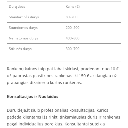
Durų tipas
Kaina (€)
Standartinės durys
80–200
Stumdomos durys
200–500
Nematomos durys
400–800
Stiklinės durys
300–700
Rankenų kainos taip pat labai skiriasi, pradedant nuo 10 €
už paprastas plastikines rankenas iki 150 € ar daugiau už
prabangias dizainerio kurtas rankenas.
Konsultacijos ir Nuolaidos
Duruideja.lt siūlo profesionalias konsultacijas, kurios
padeda klientams išsirinkti tinkamiausias duris ir rankenas
pagal individualius poreikius. Konsultantai suteikia