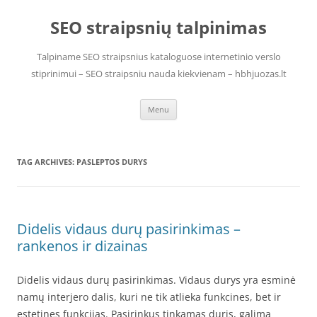
Skip
to
SEO straipsnių talpinimas
content
Talpiname SEO straipsnius kataloguose internetinio verslo
stiprinimui – SEO straipsniu nauda kiekvienam – hbhjuozas.lt
Menu
TAG ARCHIVES:
PASLEPTOS DURYS
Didelis vidaus durų pasirinkimas –
rankenos ir dizainas
Didelis vidaus durų pasirinkimas. Vidaus durys yra esminė
namų interjero dalis, kuri ne tik atlieka funkcines, bet ir
estetines funkcijas. Pasirinkus tinkamas duris, galima