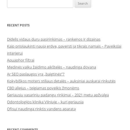
Search
for:
RECENT POSTS
Didelis vidaus durų pasirinkimas – rankenos ir dizainas
Kaip prisijaukinti naują erdvę, paversti ją tikrais namais – Paveikslai
interjerui
Aquaphor filtrai
Medinės vaikų žaidimo aikštelės – naudinga dovana
Ar SEO paslaugos yra „baigtinės“?
Kokybiškos moters stiliaus detalės – auksiniai auskarai rinkutės
CBD aliejus – teigiamas poveikis žmonėms
Geriausių vasarinių padangų rinkimai – 2021 metų apžvalga
Odontologijos klinika Vilniuje – kuri geriausia
Ofisui naudinga rinktis vandens aparatą
RECENT COMMENTS