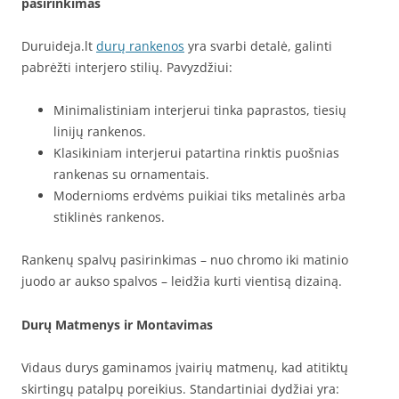
pasirinkimas
Duruideja.lt
durų rankenos
yra svarbi detalė, galinti
pabrėžti interjero stilių. Pavyzdžiui:
Minimalistiniam interjerui tinka paprastos, tiesių
linijų rankenos.
Klasikiniam interjerui patartina rinktis puošnias
rankenas su ornamentais.
Modernioms erdvėms puikiai tiks metalinės arba
stiklinės rankenos.
Rankenų spalvų pasirinkimas – nuo chromo iki matinio
juodo ar aukso spalvos – leidžia kurti vientisą dizainą.
Durų Matmenys ir Montavimas
Vidaus durys gaminamos įvairių matmenų, kad atitiktų
skirtingų patalpų poreikius. Standartiniai dydžiai yra: