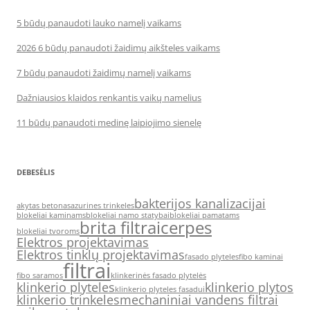
5 būdų panaudoti lauko namelį vaikams
2026 6 būdų panaudoti žaidimų aikšteles vaikams
7 būdų panaudoti žaidimų namelį vaikams
Dažniausios klaidos renkantis vaikų namelius
11 būdų panaudoti medinę laipiojimo sienelę
DEBESĖLIS
bakterijos kanalizacijai
akytas betonas
azurines trinkeles
blokeliai kaminams
blokeliai namo statybai
blokeliai pamatams
brita filtrai
cerpes
blokeliai tvoroms
Elektros projektavimas
Elektros tinklų projektavimas
fasado plyteles
fibo kaminai
filtrai
fibo saramos
klinkerinės fasado plytelės
klinkerio plyteles
klinkerio plytos
klinkerio plyteles fasadui
klinkerio trinkeles
mechaniniai vandens filtrai