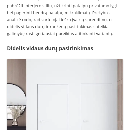
pabrėžti interjero stilių, užtikrinti patalpų privatumo lygį
bei pagerinti bendrą patalpų mikroklimatą. Prekybos
analizė rodo, kad vartotojai ieško įvairių sprendimų, o
didelis vidaus durų ir rankenų pasirinkimas suteikia
galimybę rasti geriausiai poreikius atitinkantį variantą.
Didelis vidaus durų pasirinkimas