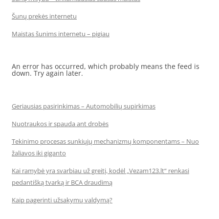
Šunų prekės internetu
Maistas šunims internetu – pigiau
An error has occurred, which probably means the feed is
down. Try again later.
Geriausias pasirinkimas – Automobilių supirkimas
Nuotraukos ir spauda ant drobės
Tekinimo procesas sunkiųjų mechanizmų komponentams – Nuo
žaliavos iki giganto
Kai ramybė yra svarbiau už greitį, kodėl „Vezam123.lt“ renkasi
pedantišką tvarką ir BCA draudimą
Kaip pagerinti užsakymų valdymą?