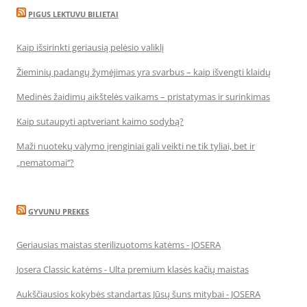
PIGUS LEKTUVU BILIETAI
Kaip išsirinkti geriausią pelėsio valiklį
Žieminių padangų žymėjimas yra svarbus – kaip išvengti klaidų
Medinės žaidimų aikštelės vaikams – pristatymas ir surinkimas
Kaip sutaupyti aptveriant kaimo sodybą?
Maži nuotekų valymo įrenginiai gali veikti ne tik tyliai, bet ir
„nematomai‘‘?
GYVUNU PREKES
Geriausias maistas sterilizuotoms katėms - JOSERA
Josera Classic katėms - Ulta premium klasės kačių maistas
Aukščiausios kokybės standartas Jūsų šuns mitybai - JOSERA