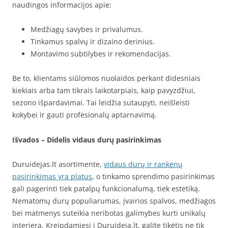
naudingos informacijos apie:
Medžiagų savybes ir privalumus.
Tinkamus spalvų ir dizaino derinius.
Montavimo subtilybes ir rekomendacijas.
Be to, klientams siūlomos nuolaidos perkant didesniais
kiekiais arba tam tikrais laikotarpiais, kaip pavyzdžiui,
sezono išpardavimai. Tai leidžia sutaupyti, neišleisti
kokybei ir gauti profesionalų aptarnavimą.
Išvados – Didelis vidaus durų pasirinkimas
Duruidejas.lt asortimente,
vidaus durų ir rankenų
pasirinkimas yra platus
, o tinkamo sprendimo pasirinkimas
gali pagerinti tiek patalpų funkcionalumą, tiek estetiką.
Nematomų durų populiarumas, įvairios spalvos, medžiagos
bei matmenys suteikia neribotas galimybes kurti unikalų
interjerą. Kreipdamiesi į Duruideja.lt, galite tikėtis ne tik