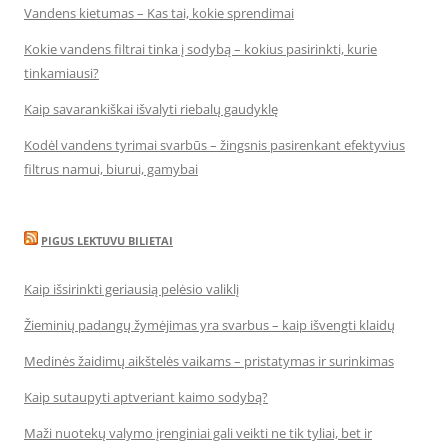
Vandens kietumas – Kas tai, kokie sprendimai
Kokie vandens filtrai tinka į sodybą – kokius pasirinkti, kurie
tinkamiausi?
Kaip savarankiškai išvalyti riebalų gaudyklę
Kodėl vandens tyrimai svarbūs – žingsnis pasirenkant efektyvius
filtrus namui, biurui, gamybai
PIGUS LEKTUVU BILIETAI
Kaip išsirinkti geriausią pelėsio valiklį
Žieminių padangų žymėjimas yra svarbus – kaip išvengti klaidų
Medinės žaidimų aikštelės vaikams – pristatymas ir surinkimas
Kaip sutaupyti aptveriant kaimo sodybą?
Maži nuotekų valymo įrenginiai gali veikti ne tik tyliai, bet ir