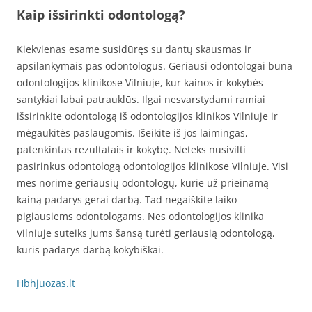
Kaip išsirinkti odontologą?
Kiekvienas esame susidūręs su dantų skausmas ir
apsilankymais pas odontologus. Geriausi odontologai būna
odontologijos klinikose Vilniuje, kur kainos ir kokybės
santykiai labai patrauklūs. Ilgai nesvarstydami ramiai
išsirinkite odontologą iš odontologijos klinikos Vilniuje ir
mėgaukitės paslaugomis. Išeikite iš jos laimingas,
patenkintas rezultatais ir kokybę. Neteks nusivilti
pasirinkus odontologą odontologijos klinikose Vilniuje. Visi
mes norime geriausių odontologų, kurie už prieinamą
kainą padarys gerai darbą. Tad negaiškite laiko
pigiausiems odontologams. Nes odontologijos klinika
Vilniuje suteiks jums šansą turėti geriausią odontologą,
kuris padarys darbą kokybiškai.
Hbhjuozas.lt