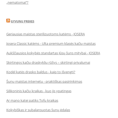
„nematomai‘‘?
GYVUNU PREKES
Geriausias maistas sterilizuotoms katėms - JOSERA
Josera Classic katėms - Ulta premium klasės kačių maistas
Aukščiausios kokybės standartas Jūsų šuns mitybai - JOSERA
Skirtingos kačių draskyklių rūšys – skirtingi privalumai
Kodėl katės drasko baldus - kaip to išvengti?
Šunų maistas internetu - praktiškas pasirinkimas
Silikoninis kačių kraikas - kuo jis ypatingas
Ar mano katei patiks Tofu kraikas
Kokybiškas ir subalansuotas šunų ėdalas