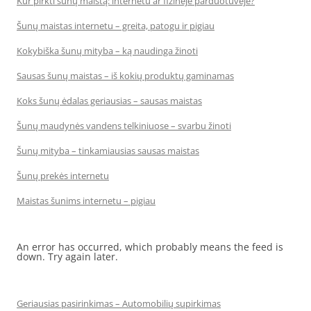
Kur pirkti šunų maistą: internetu ar fizinėje parduotuvėje?
Šunų maistas internetu – greita, patogu ir pigiau
Kokybiška šunų mityba – ką naudinga žinoti
Sausas šunų maistas – iš kokių produktų gaminamas
Koks šunų ėdalas geriausias – sausas maistas
Šunų maudynės vandens telkiniuose – svarbu žinoti
Šunų mityba – tinkamiausias sausas maistas
Šunų prekės internetu
Maistas šunims internetu – pigiau
An error has occurred, which probably means the feed is
down. Try again later.
Geriausias pasirinkimas – Automobilių supirkimas