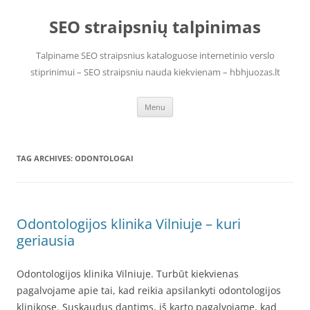
Skip
to
SEO straipsnių talpinimas
content
Talpiname SEO straipsnius kataloguose internetinio verslo
stiprinimui – SEO straipsniu nauda kiekvienam – hbhjuozas.lt
Menu
TAG ARCHIVES:
ODONTOLOGAI
Odontologijos klinika Vilniuje – kuri
geriausia
Odontologijos klinika Vilniuje. Turbūt kiekvienas
pagalvojame apie tai, kad reikia apsilankyti odontologijos
klinikose. Suskaudus dantims, iš karto pagalvojame, kad