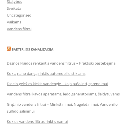
Statybos
Sveikata
Uncategorised
Vaikams
Vandens filtrai
BAKTERIJOS KANALIZACIJAI
Dažnos klaidos renkantis vandens filtrus – Praktiški pastebėjimai
Kokią nano dangą rinktis automobilio stiklams
Didelis geležies kiekis vandenyje – kaip pašalinti, sprendimai
Vandens filtrai kavos aparatams, ledo generatoriams, šaldytuvams
Gręžinio vandens filtrai – Minkštinimui, Nugeležinimui, Vandenilio
sulfido šalinimui
Kokius vandens filtrus rinktis namui