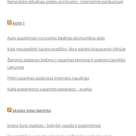
Nerandate reikalingų prekių gyvūnams - internetinė parduotuvė
AUTO 1
Auto supirkimas yra tvarios žiedinės ekonomikos dalis
Kaip nesugadinti naujos pradžios, tikra patirtis kraustantis Vilniuje
Žieminių padangų keitimo į vasarines terminai ir policijos taisyklės
Lietuvoje
Pirkti vasarines padangas internetu naudinga
Kada pagamintos vasarinės padangos – svarbu
SAUSAS SUNU MAISTAS
Josera šunų maistas – kokybė, nauda ir pasirinkimas