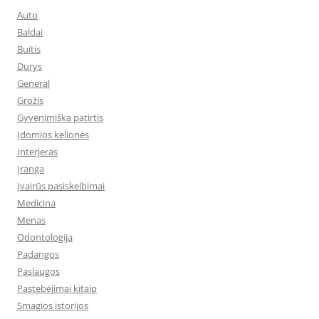
Auto
Baldai
Buitis
Durys
General
Grožis
Gyvenimiška patirtis
Įdomios kelionės
Interjeras
Įranga
Įvairūs pasiskelbimai
Medicina
Menas
Odontologija
Padangos
Paslaugos
Pastebėjimai kitaip
Smagios istorijos