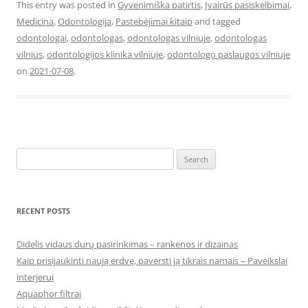
This entry was posted in
Gyvenimiška patirtis
,
Įvairūs pasiskelbimai
,
Medicina
,
Odontologija
,
Pastebėjimai kitaip
and tagged
odontologai
,
odontologas
,
odontologas vilniuje
,
odontologas
vilnius
,
odontologijos klinika vilniuje
,
odontologo paslaugos vilniuje
on
2021-07-08
.
Search
for:
RECENT POSTS
Didelis vidaus durų pasirinkimas – rankenos ir dizainas
Kaip prisijaukinti naują erdvę, paversti ją tikrais namais – Paveikslai
interjerui
Aquaphor filtrai