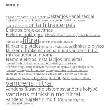
DEBESĖLIS
bakterijos kanalizacijai
akytas betonas
azurines trinkeles
blokeliai kaminams
blokeliai namo statybai
blokeliai pamatams
brita filtrai
cerpes
blokeliai tvoroms
Elektros projektavimas
Elektros tinklų projektavimas
fasado plyteles
fibo kaminai
filtrai
fibo saramos
klinkerinės fasado plytelės
klinkerio plyteles
klinkerio plytos
klinkerio plyteles fasadui
klinkerio trinkeles
mechaniniai vandens filtrai
mikroautobusu nuoma
Namo elektros instaliacijos projektas
pamatiniai blokai kaina
pamatu blokeliai
pigios trinkeles
plienines stogu dangos
prilydoma stogo danga
pvc stogo danga kaina
pvc stogo dangos
rulonine stogo danga
seo straipsniu talpinimas
sienu blokeliai
silikatine plyta
skalbimo masinu remontas vilniuje
stogo danga
skardine stogo danga kaina
stogo danga classic
vandens filtrai
vandens filtravimo sistemos
vandens kokybė
vandens minkstinimo filtrai
vandens nugeležinimo filtrai
vandens tyrimai
ventiliaciniai blokeliai