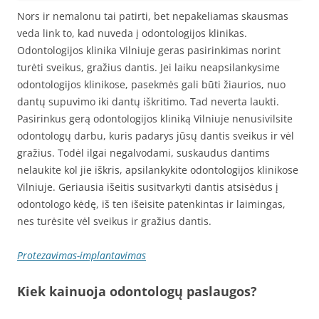
Nors ir nemalonu tai patirti, bet nepakeliamas skausmas
veda link to, kad nuveda į odontologijos klinikas.
Odontologijos klinika Vilniuje geras pasirinkimas norint
turėti sveikus, gražius dantis. Jei laiku neapsilankysime
odontologijos klinikose, pasekmės gali būti žiaurios, nuo
dantų supuvimo iki dantų iškritimo. Tad neverta laukti.
Pasirinkus gerą odontologijos kliniką Vilniuje nenusivilsite
odontologų darbu, kuris padarys jūsų dantis sveikus ir vėl
gražius. Todėl ilgai negalvodami, suskaudus dantims
nelaukite kol jie iškris, apsilankykite odontologijos klinikose
Vilniuje. Geriausia išeitis susitvarkyti dantis atsisėdus į
odontologo kėdę, iš ten išeisite patenkintas ir laimingas,
nes turėsite vėl sveikus ir gražius dantis.
Protezavimas-implantavimas
Kiek kainuoja odontologų paslaugos?