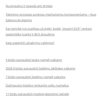
Nuotraukos ir spauda ant drobės
Tekinimo procesas sunkiųjų mechanizmų komponentams – Nuo
žaliavos iki giganto
Kai ramybė yra svarbiau už greitį, kodėl „Vezam123.lt“ renkasi
pedantišką tvarką ir BCA draudimą
Kaip pagerinti užsakymų valdymą?
5 būdų panaudoti lauko namelį vaikams
2026 6 būdų panaudoti žaidimų aikšteles vaikams
7 būdų panaudoti žaidimų namelį vaikams
Dažniausios klaidos renkantis vaikų namelius
11 būdų panaudoti medinę laipiojimo sienelę