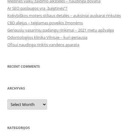
Medinės vaikų žaidimo aikštelės – naudinga dovana
Ar SEO paslaugos yra „baigtinės“?
Kokybiškos moters stiliaus detalės – auksiniai auskarai rinkutės
CBD aliejus – teigiamas poveikis žmonėms
Geriausių vasarinių padangų rinkimai – 2021 metų apžvalga
Odontologijos klinika Vilniuje – kuri geriausia
Ofisui naudinga rinktis vandens aparatą
RECENT COMMENTS
ARCHYVAS
Archyvas
KATEGORIJOS