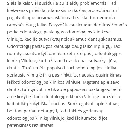
Šiais laikais visi susiduria su išlaidų problemomis. Tad
kiekvienas prieš darydamasis kažkokias procedūras turi
pagalvoti apie būsimas išlaidas. Tos išlaidos neduoda
ramybės daug laiko. Pavyzdžiui suskaudus dantims žmonės
perka odontologų paslaugas odontologijos klinikose
Vilniuje, kad jie sutvarkytų nelaukiamus dantų skausmus.
Odontologų paslaugos kainuoja daug laiko ir pinigų. Tad
norintys susitvarkyti dantis turėtų kreiptis į odontologijos
kliniką Vilniuje, kuri už tam tikras kainas sutvarkys jūsų
dantis. Turėtumėte pagalvoti kuri odontologijos klinika
geriausia Vilniuje ir ją pasirinkti. Geriausias pasirinkimas
ieškoti odontologijos klinikos Vilniuje. Mąstant apie savo
dantis, turi galvoti ne tik apie pigiausias paslaugas, bet ir
apie kokybę. Tad odontologijos klinika Vilniuje tam skirta,
kad atliktų kokybiškai darbus. Sunku galvoti apie kainas,
bet tam geriau netaupyti, tad rinkitės geriausią
odontologijos kliniką Vilniuje, kad išeitumėte iš jos
patenkintas rezultatais.