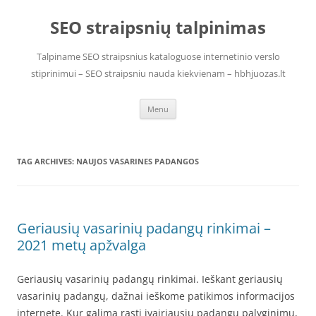
Skip
to
SEO straipsnių talpinimas
content
Talpiname SEO straipsnius kataloguose internetinio verslo
stiprinimui – SEO straipsniu nauda kiekvienam – hbhjuozas.lt
Menu
TAG ARCHIVES:
NAUJOS VASARINES PADANGOS
Geriausių vasarinių padangų rinkimai –
2021 metų apžvalga
Geriausių vasarinių padangų rinkimai. Ieškant geriausių
vasarinių padangų, dažnai ieškome patikimos informacijos
internete. Kur galima rasti įvairiausių padangų palyginimų,