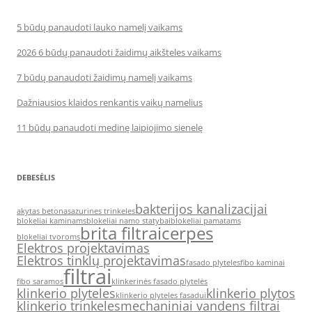
5 būdų panaudoti lauko namelį vaikams
2026 6 būdų panaudoti žaidimų aikšteles vaikams
7 būdų panaudoti žaidimų namelį vaikams
Dažniausios klaidos renkantis vaikų namelius
11 būdų panaudoti medinę laipiojimo sienelę
DEBESĖLIS
bakterijos kanalizacijai
akytas betonas
azurines trinkeles
blokeliai kaminams
blokeliai namo statybai
blokeliai pamatams
brita filtrai
cerpes
blokeliai tvoroms
Elektros projektavimas
Elektros tinklų projektavimas
fasado plyteles
fibo kaminai
filtrai
fibo saramos
klinkerinės fasado plytelės
klinkerio plyteles
klinkerio plytos
klinkerio plyteles fasadui
klinkerio trinkeles
mechaniniai vandens filtrai