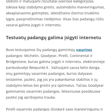
stebimi ir matuojami rezultatai įvairiose kategorijose,
tokiose kaip stabdymo greitis, automobilio manevringumas,
akvaplanavimo galimybės, skleidžiamo išorinio triukšmo
lygos, pasipriešinimas riedėjimui. Visas šias padangų rūšis
vasarai galima įsigyti ir internetu.
Testuotų padangų galima įsigyti internetu
Buvo testuojamos šių padangų gamintojų
vasarines
padangos: Michelin, Goodyear, Pirelli, Continental ir
Bridgestone, kurias galima įsigyti ir internetu, elektroninėje
parduotuvėje Beepunkt.lt . Važiuojant sausa kelio danga,
visų gamintojų vasarinės padangos, kurios dalyvavo
testavime, jautėsi, jog jos yra pakankamai stabilios ir jų
stabdymo kelias bei greitis yra optimalus. Tačiau Goodyear
gaminamos vasarinės padangos, lėtesniuose posūkiuose
jautėsi jog apribojama trauka.
Pirelli vasarinės padangos išsiskyrė savo manevringumu ir