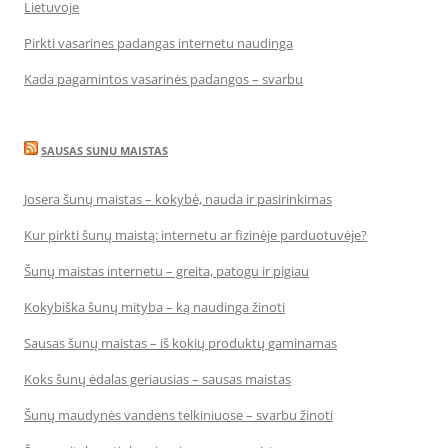
Lietuvoje
Pirkti vasarines padangas internetu naudinga
Kada pagamintos vasarinės padangos – svarbu
SAUSAS SUNU MAISTAS
Josera šunų maistas – kokybė, nauda ir pasirinkimas
Kur pirkti šunų maistą: internetu ar fizinėje parduotuvėje?
Šunų maistas internetu – greita, patogu ir pigiau
Kokybiška šunų mityba – ką naudinga žinoti
Sausas šunų maistas – iš kokių produktų gaminamas
Koks šunų ėdalas geriausias – sausas maistas
Šunų maudynės vandens telkiniuose – svarbu žinoti