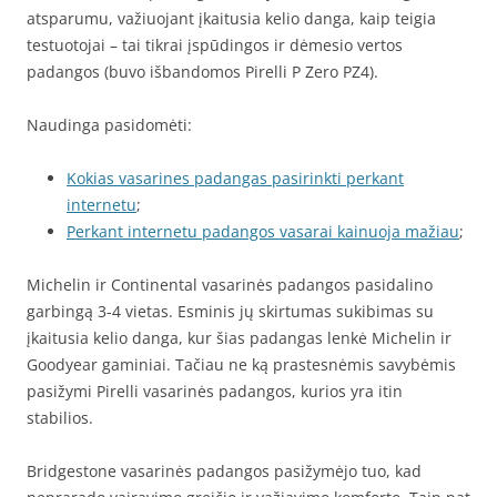
atsparumu, važiuojant įkaitusia kelio danga, kaip teigia
testuotojai – tai tikrai įspūdingos ir dėmesio vertos
padangos (buvo išbandomos Pirelli P Zero PZ4).
Naudinga pasidomėti:
Kokias vasarines padangas pasirinkti perkant
internetu
;
Perkant internetu padangos vasarai kainuoja mažiau
;
Michelin ir Continental vasarinės padangos pasidalino
garbingą 3-4 vietas. Esminis jų skirtumas sukibimas su
įkaitusia kelio danga, kur šias padangas lenkė Michelin ir
Goodyear gaminiai. Tačiau ne ką prastesnėmis savybėmis
pasižymi Pirelli vasarinės padangos, kurios yra itin
stabilios.
Bridgestone vasarinės padangos pasižymėjo tuo, kad