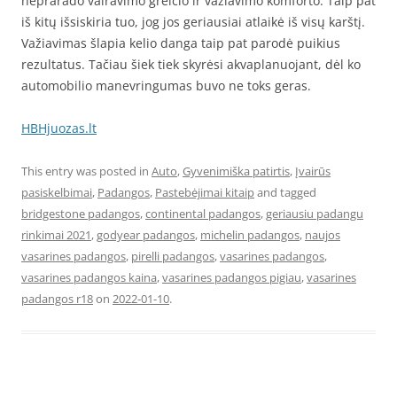
neprarado vairavimo greičio ir važiavimo komforto. Taip pat
iš kitų išsiskiria tuo, jog jos geriausiai atlaikė iš visų karštį.
Važiavimas šlapia kelio danga taip pat parodė puikius
rezultatus. Tačiau šiek tiek skyrėsi akvaplanuojant, dėl ko
automobilio manevringumas buvo ne toks geras.
HBHjuozas.lt
This entry was posted in
Auto
,
Gyvenimiška patirtis
,
Įvairūs
pasiskelbimai
,
Padangos
,
Pastebėjimai kitaip
and tagged
bridgestone padangos
,
continental padangos
,
geriausiu padangu
rinkimai 2021
,
godyear padangos
,
michelin padangos
,
naujos
vasarines padangos
,
pirelli padangos
,
vasarines padangos
,
vasarines padangos kaina
,
vasarines padangos pigiau
,
vasarines
padangos r18
on
2022-01-10
.