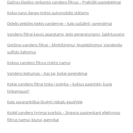
Dažnos klaidos renkantis vandens filtrus – Praktiški pastebėjimai
Kokią nano dangą rinktis automobilio stiklams
Didelis geležies kiekis vandenyje – kaip pašalinti, sprendimai
Vandens filtrai kavos aparatams, ledo generatoriams, šaldytuvams
Gręžinio vandens filtrai – Minkštinimui, Nugeležinimui, Vandenilio
sulfido šalinimui
Kokius vandens filtrus rinktis namui
Vandens kietumas – Kas tai, kokie sprendimai
Kokie vandens filtrai tinka į sodybą – kokius pasirinkti, kurie
tinkamiausi?
Kaip savarankiškai išvalyti riebalų gaudyklę
Kodėl vandens tyrimai svarbūs – žingsnis pasirenkant efektyvius
filtrus namui, biurui, gamybai