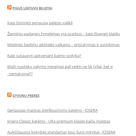
PIGUS LEKTUVU BILIETAI
Kaip išsirinkti geriausią pelėsio valiklį
Žieminių padangų žymėjimas yra svarbus – kaip išvengti klaidų
Medinės žaidimų aikštelės vaikams – pristatymas ir surinkimas
Kaip sutaupyti aptveriant kaimo sodybą?
Maži nuotekų valymo įrenginiai gali veikti ne tik tyliai, bet ir
„nematomai‘‘?
GYVUNU PREKES
Geriausias maistas sterilizuotoms katėms - JOSERA
Josera Classic katėms - Ulta premium klasės kačių maistas
Aukščiausios kokybės standartas Jūsų šuns mitybai - JOSERA