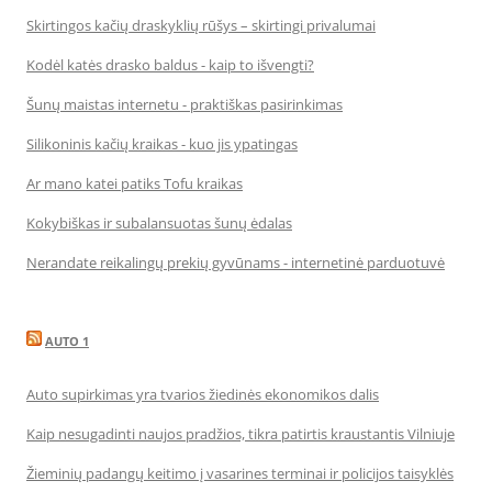
Skirtingos kačių draskyklių rūšys – skirtingi privalumai
Kodėl katės drasko baldus - kaip to išvengti?
Šunų maistas internetu - praktiškas pasirinkimas
Silikoninis kačių kraikas - kuo jis ypatingas
Ar mano katei patiks Tofu kraikas
Kokybiškas ir subalansuotas šunų ėdalas
Nerandate reikalingų prekių gyvūnams - internetinė parduotuvė
AUTO 1
Auto supirkimas yra tvarios žiedinės ekonomikos dalis
Kaip nesugadinti naujos pradžios, tikra patirtis kraustantis Vilniuje
Žieminių padangų keitimo į vasarines terminai ir policijos taisyklės