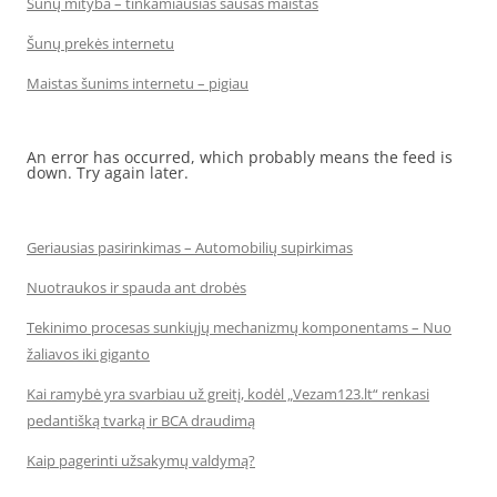
Šunų mityba – tinkamiausias sausas maistas
Šunų prekės internetu
Maistas šunims internetu – pigiau
An error has occurred, which probably means the feed is
down. Try again later.
Geriausias pasirinkimas – Automobilių supirkimas
Nuotraukos ir spauda ant drobės
Tekinimo procesas sunkiųjų mechanizmų komponentams – Nuo
žaliavos iki giganto
Kai ramybė yra svarbiau už greitį, kodėl „Vezam123.lt“ renkasi
pedantišką tvarką ir BCA draudimą
Kaip pagerinti užsakymų valdymą?