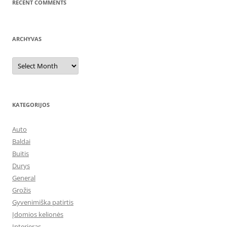
RECENT COMMENTS
ARCHYVAS
Archyvas
KATEGORIJOS
Auto
Baldai
Buitis
Durys
General
Grožis
Gyvenimiška patirtis
Įdomios kelionės
Interjeras