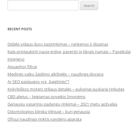
Search
for:
RECENT POSTS
Didelis vidaus durų pasirinkimas – rankenos ir dizainas
Kaip prisijaukinti naują erdvę, paversti ją tikrais namais – Paveikslai
interjerui
Aquaphor filtrai
Medinės vaikų žaidimo aikštelės – naudinga dovana
Ar SEO paslaugos yra „baigtinės“?
Kokybiškos moters stiliaus detalės – auksiniai auskarai rinkutės
CBD aliejus – teigiamas poveikis žmonėms
Geriausių vasarinių padangų rinkimai – 2021 metų apžvalga
Odontologijos klinika Vilniuje – kuri geriausia
Ofisui naudinga rinktis vandens aparatą