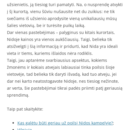
užsienietis, ją tiesiog turi pamatyti. Na, o nusprendę atvykti
į šį kurortą, vienu šūviu nušausite net du zuikius: ne tik
svečiams iš užsienio aprodysite vieną unikaliausių mūsų
šalies vietovių, be ir turėsite puikų laiką.
Dar vienas pastebėjimas – palyginus su kitais kurortais,
Nidoje kainos yra vienos aukščiausių. Taigi, belieka tik
atsižvelgti į šią informaciją ir pridurti, kad Nida yra ideali
vieta ir tiems, kuriems išlaidos nėra rodiklis.
Taigi, jau aptarėme svarbiausius apsektus, kokiems
žmonėms ir kokiais atvejais labiausiai tinka poilsis šioje
vietovėje, tad belieka tik daryti išvadą, kad tuo atveju, jei
dar nei karto neatostogavote Nidoje, nes tiesiog nežinote,
ar verta, šie pastebėjimai tikrai padės priimti patį geriausią
sprendimą.
Taip pat skaitykite:
Kas galėtų būti geriau už poilsį Nidos kampelyje?
;
Vilniuje
.