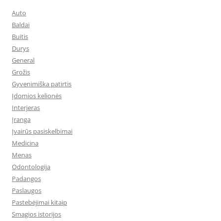
Auto
Baldai
Buitis
Durys
General
Grožis
Gyvenimiška patirtis
Įdomios kelionės
Interjeras
Įranga
Įvairūs pasiskelbimai
Medicina
Menas
Odontologija
Padangos
Paslaugos
Pastebėjimai kitaip
Smagios istorijos