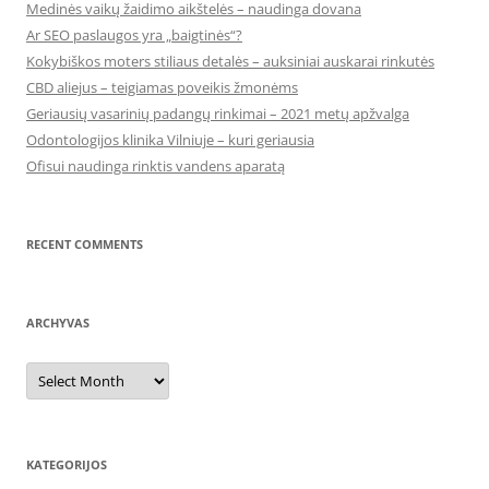
Medinės vaikų žaidimo aikštelės – naudinga dovana
Ar SEO paslaugos yra „baigtinės“?
Kokybiškos moters stiliaus detalės – auksiniai auskarai rinkutės
CBD aliejus – teigiamas poveikis žmonėms
Geriausių vasarinių padangų rinkimai – 2021 metų apžvalga
Odontologijos klinika Vilniuje – kuri geriausia
Ofisui naudinga rinktis vandens aparatą
RECENT COMMENTS
ARCHYVAS
Archyvas
KATEGORIJOS