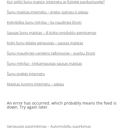
Kur pirkti šunų maistą: internetu ar fizinėje parduotuvėje?
Šunų maistas internetu – greita, patogu ir pigiau
Kokybiška šunų mityba – ką naudinga žinoti
Sausas šunų maistas – iš kokių produktų gaminamas
Koks šunų ėdalas geriausias – sausas maistas
Šunų maudynės vandens telkiniuose – svarbu žinoti
Šunų mityba – tinkamiausias sausas maistas
Šunų prekės internetu
Maistas šunims internetu – pigiau
An error has occurred, which probably means the feed is
down. Try again later.
Geriausias pasirinkimas – Automobilių supirkimas