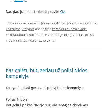
Daugiau įdomių straipsnių rasite
ČIA
.
This entry was posted in
Įdomios kelionės
,
Įvairūs pasiskelbimai
,
Paslaugos
,
Statybos
and tagged
kambariu nuoma nidoje
,
mikroautobusu nuoma
,
nakvyne nidoje
,
nidoje
,
poilsis
,
poilsis
nidoje
,
rinkitės nidą
on
2015-07-10
.
Kas galėtų būti geriau už poilsį Nidos
kampelyje
Kas galėtų būti geriau už poilsį Nidos kampelyje
Poilsis Nidoje
Daugeliui poilsis Nidoje sukuria smagias akimirkas