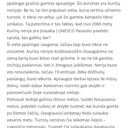
ypatingai gražios gamtos apsuptyje. Šis kurortas yra Kuršių
nerijoje. Be to, tai itin populiari vieta, kurią vertina užsienio
turistai. Ir tikrai ne veltui, juk šis gamtos kampelis tikrai
unikalus. Tą patvirtina ir tas faktas, kad nuo 2000 metų
Kuršių nerija yra įtraukta į UNESCO Pasaulio paveldo
sąrašą. kas galėtų dar?
Ši vieta ypatingai saugoma, tačiau taip buvo tikrai ne
visuomet. Kuršių nerijos kraštovaizdžio išsaugojimui ne
vieną kartą buvo kilusi reali grėsmė. Ir tai ne tik gamtos
stichijų padariniai, bet ir žmogaus įsikišimas. Nerija buvo
vos nesunaikinta, tačiau 19 amžiuje, dėka didžiulių
pastangų, buvo atkurta. Apsaugos darbai tęsiasi iki mūsų
dienų, todėl dabar kiekvienas norintis gali atvykti ir
pasisvečiuoti šioje nuostabioje vietoje.
Poilsiauti Nidoje galima ištisus metus. Sutikti Naujuosius
metus, palydėti rudenį ar atvykti tuomet, kai bunda gamta
po žiemos šalčių. Daugiausia lankytojų Nida sulaukia
vasaros metu. Turistų sezonas čia laikomas liepos –
rugpjūčio mėnesiais. Tuomet čia sulaukiama daugiausia