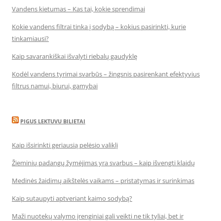
Vandens kietumas – Kas tai, kokie sprendimai
Kokie vandens filtrai tinka į sodybą – kokius pasirinkti, kurie
tinkamiausi?
Kaip savarankiškai išvalyti riebalų gaudyklę
Kodėl vandens tyrimai svarbūs – žingsnis pasirenkant efektyvius
filtrus namui, biurui, gamybai
PIGUS LEKTUVU BILIETAI
Kaip išsirinkti geriausią pelėsio valiklį
Žieminių padangų žymėjimas yra svarbus – kaip išvengti klaidų
Medinės žaidimų aikštelės vaikams – pristatymas ir surinkimas
Kaip sutaupyti aptveriant kaimo sodybą?
Maži nuotekų valymo įrenginiai gali veikti ne tik tyliai, bet ir