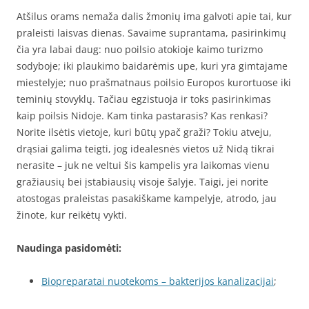
Atšilus orams nemaža dalis žmonių ima galvoti apie tai, kur
praleisti laisvas dienas. Savaime suprantama, pasirinkimų
čia yra labai daug: nuo poilsio atokioje kaimo turizmo
sodyboje; iki plaukimo baidarėmis upe, kuri yra gimtajame
miestelyje; nuo prašmatnaus poilsio Europos kurortuose iki
teminių stovyklų. Tačiau egzistuoja ir toks pasirinkimas
kaip poilsis Nidoje. Kam tinka pastarasis? Kas renkasi?
Norite ilsėtis vietoje, kuri būtų ypač graži? Tokiu atveju,
drąsiai galima teigti, jog idealesnės vietos už Nidą tikrai
nerasite – juk ne veltui šis kampelis yra laikomas vienu
gražiausių bei įstabiausių visoje šalyje. Taigi, jei norite
atostogas praleistas pasakiškame kampelyje, atrodo, jau
žinote, kur reikėtų vykti.
Naudinga pasidomėti:
Biopreparatai nuotekoms – bakterijos kanalizacijai
;