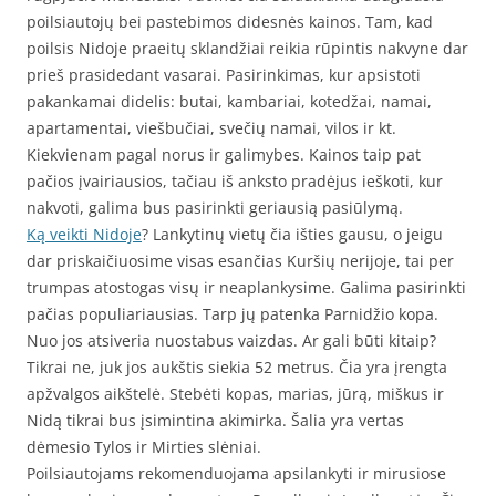
poilsiautojų bei pastebimos didesnės kainos. Tam, kad
poilsis Nidoje praeitų sklandžiai reikia rūpintis nakvyne dar
prieš prasidedant vasarai. Pasirinkimas, kur apsistoti
pakankamai didelis: butai, kambariai, kotedžai, namai,
apartamentai, viešbučiai, svečių namai, vilos ir kt.
Kiekvienam pagal norus ir galimybes. Kainos taip pat
pačios įvairiausios, tačiau iš anksto pradėjus ieškoti, kur
nakvoti, galima bus pasirinkti geriausią pasiūlymą.
Ką veikti Nidoje
? Lankytinų vietų čia išties gausu, o jeigu
dar priskaičiuosime visas esančias Kuršių nerijoje, tai per
trumpas atostogas visų ir neaplankysime. Galima pasirinkti
pačias populiariausias. Tarp jų patenka Parnidžio kopa.
Nuo jos atsiveria nuostabus vaizdas. Ar gali būti kitaip?
Tikrai ne, juk jos aukštis siekia 52 metrus. Čia yra įrengta
apžvalgos aikštelė. Stebėti kopas, marias, jūrą, miškus ir
Nidą tikrai bus įsimintina akimirka. Šalia yra vertas
dėmesio Tylos ir Mirties slėniai.
Poilsiautojams rekomenduojama apsilankyti ir mirusiose