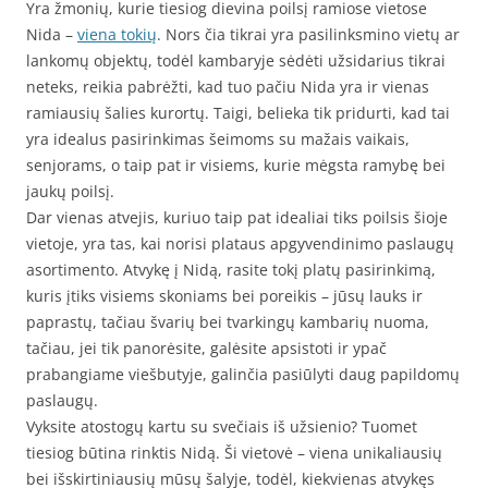
Yra žmonių, kurie tiesiog dievina poilsį ramiose vietose
Nida –
viena tokių
. Nors čia tikrai yra pasilinksmino vietų ar
lankomų objektų, todėl kambaryje sėdėti užsidarius tikrai
neteks, reikia pabrėžti, kad tuo pačiu Nida yra ir vienas
ramiausių šalies kurortų. Taigi, belieka tik pridurti, kad tai
yra idealus pasirinkimas šeimoms su mažais vaikais,
senjorams, o taip pat ir visiems, kurie mėgsta ramybę bei
jaukų poilsį.
Dar vienas atvejis, kuriuo taip pat idealiai tiks poilsis šioje
vietoje, yra tas, kai norisi plataus apgyvendinimo paslaugų
asortimento. Atvykę į Nidą, rasite tokį platų pasirinkimą,
kuris įtiks visiems skoniams bei poreikis – jūsų lauks ir
paprastų, tačiau švarių bei tvarkingų kambarių nuoma,
tačiau, jei tik panorėsite, galėsite apsistoti ir ypač
prabangiame viešbutyje, galinčia pasiūlyti daug papildomų
paslaugų.
Vyksite atostogų kartu su svečiais iš užsienio? Tuomet
tiesiog būtina rinktis Nidą. Ši vietovė – viena unikaliausių
bei išskirtiniausių mūsų šalyje, todėl, kiekvienas atvykęs