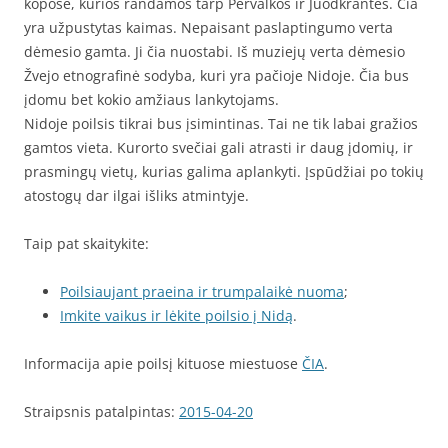
kopose, kurios randamos tarp Pervalkos ir Juodkrantės. Čia
yra užpustytas kaimas. Nepaisant paslaptingumo verta
dėmesio gamta. Ji čia nuostabi. Iš muziejų verta dėmesio
Žvejo etnografinė sodyba, kuri yra pačioje Nidoje. Čia bus
įdomu bet kokio amžiaus lankytojams.
Nidoje poilsis tikrai bus įsimintinas. Tai ne tik labai gražios
gamtos vieta. Kurorto svečiai gali atrasti ir daug įdomių, ir
prasmingų vietų, kurias galima aplankyti. Įspūdžiai po tokių
atostogų dar ilgai išliks atmintyje.
Taip pat skaitykite:
Poilsiaujant praeina ir trumpalaikė nuoma
;
Imkite vaikus ir lėkite poilsio į Nidą
.
Informacija apie poilsį kituose miestuose
ČIA
.
Straipsnis patalpintas:
2015-04-20