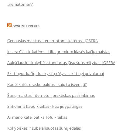
„nematomai‘‘?
GYVUNU PREKES
Geriausias maistas sterilizuotoms katėms - JOSERA
Josera Classic katėms - Ulta premium klasės kačių maistas
Aukščiausios kokybės standartas Jūsų šuns mitybai - JOSERA
Skirtingos kačių draskyklių rūšys – skirtingi privalumai
Kodėl katės drasko baldus - kaip to išvengti?
Šunų maistas internetu - praktiškas pasirinkimas
Silikoninis kačių kraikas - kuo jis ypatingas
Ar mano katei patiks Tofu kraikas
Kokybiškas ir subalansuotas šunų ėdalas