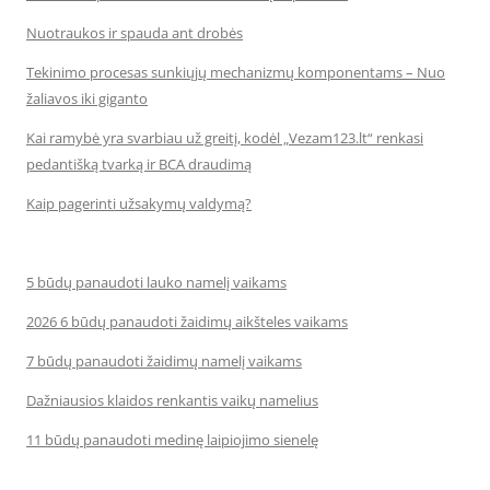
Nuotraukos ir spauda ant drobės
Tekinimo procesas sunkiųjų mechanizmų komponentams – Nuo
žaliavos iki giganto
Kai ramybė yra svarbiau už greitį, kodėl „Vezam123.lt“ renkasi
pedantišką tvarką ir BCA draudimą
Kaip pagerinti užsakymų valdymą?
5 būdų panaudoti lauko namelį vaikams
2026 6 būdų panaudoti žaidimų aikšteles vaikams
7 būdų panaudoti žaidimų namelį vaikams
Dažniausios klaidos renkantis vaikų namelius
11 būdų panaudoti medinę laipiojimo sienelę