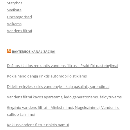
Statybos
Sveikata
Uncategorised
Vaikams
Vandens filtrai
BAKTERIJOS KANALIZACIJAI
Dažnos klaidos renkantis vandens filtrus – Praktiški pastebėjimai
Kokią nano dangą rinktis automobilio stiklams
Didelis geležies kiekis vandenyje – kaip pašalinti, sprendimai
Vandens filtrai kavos aparatams, ledo generatoriams, šaldytuvams
Gręžinio vandens filtrai – Minkštinimui, Nugeležinimui, Vandenilio
sulfido šalinimui
Kokius vandens filtrus rinktis namui