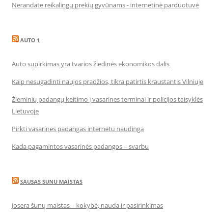
Nerandate reikalingų prekių gyvūnams - internetinė parduotuvė
AUTO 1
Auto supirkimas yra tvarios žiedinės ekonomikos dalis
Kaip nesugadinti naujos pradžios, tikra patirtis kraustantis Vilniuje
Žieminių padangų keitimo į vasarines terminai ir policijos taisyklės
Lietuvoje
Pirkti vasarines padangas internetu naudinga
Kada pagamintos vasarinės padangos – svarbu
SAUSAS SUNU MAISTAS
Josera šunų maistas – kokybė, nauda ir pasirinkimas