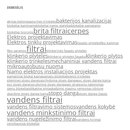
DEBESĖLIS
bakterijos kanalizacijai
akytas betonas
azurines trinkeles
blokeliai kaminams
blokeliai namo statybai
blokeliai pamatams
brita filtrai
cerpes
blokeliai tvoroms
Elektros projektavimas
Elektros tinklų projektavimas
fasado plyteles
fibo kaminai
filtrai
fibo saramos
klinkerinės fasado plytelės
klinkerio plyteles
klinkerio plytos
klinkerio plyteles fasadui
klinkerio trinkeles
mechaniniai vandens filtrai
mikroautobusu nuoma
Namo elektros instaliacijos projektas
pamatiniai blokai kaina
pamatu blokeliai
pigios trinkeles
plienines stogu dangos
prilydoma stogo danga
pvc stogo danga kaina
pvc stogo dangos
rulonine stogo danga
seo straipsniu talpinimas
sienu blokeliai
silikatine plyta
skalbimo masinu remontas vilniuje
stogo danga
skardine stogo danga kaina
stogo danga classic
vandens filtrai
vandens filtravimo sistemos
vandens kokybė
vandens minkstinimo filtrai
vandens nugeležinimo filtrai
vandens tyrimai
ventiliaciniai blokeliai