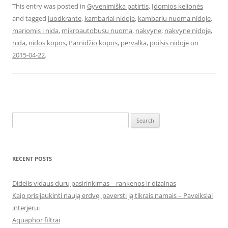
This entry was posted in
Gyvenimiška patirtis
,
Įdomios kelionės
and tagged
juodkrante
,
kambariai nidoje
,
kambariu nuoma nidoje
,
mariomis i nida
,
mikroautobusu nuoma
,
nakvyne
,
nakvyne nidoje
,
nida
,
nidos kopos
,
Parnidžio kopos
,
pervalka
,
poilsis nidoje
on
2015-04-22
.
Search
for:
RECENT POSTS
Didelis vidaus durų pasirinkimas – rankenos ir dizainas
Kaip prisijaukinti naują erdvę, paversti ją tikrais namais – Paveikslai
interjerui
Aquaphor filtrai