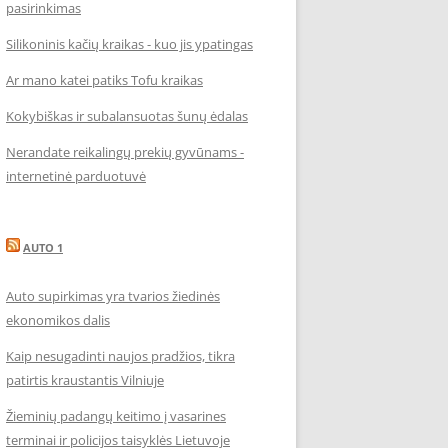
pasirinkimas
Silikoninis kačių kraikas - kuo jis ypatingas
Ar mano katei patiks Tofu kraikas
Kokybiškas ir subalansuotas šunų ėdalas
Nerandate reikalingų prekių gyvūnams -
internetinė parduotuvė
AUTO 1
Auto supirkimas yra tvarios žiedinės
ekonomikos dalis
Kaip nesugadinti naujos pradžios, tikra
patirtis kraustantis Vilniuje
Žieminių padangų keitimo į vasarines
terminai ir policijos taisyklės Lietuvoje