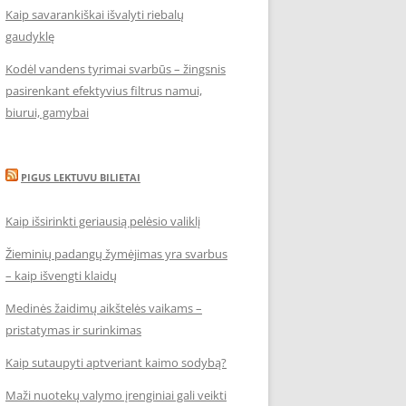
Kaip savarankiškai išvalyti riebalų
gaudyklę
Kodėl vandens tyrimai svarbūs – žingsnis
pasirenkant efektyvius filtrus namui,
biurui, gamybai
PIGUS LEKTUVU BILIETAI
Kaip išsirinkti geriausią pelėsio valiklį
Žieminių padangų žymėjimas yra svarbus
– kaip išvengti klaidų
Medinės žaidimų aikštelės vaikams –
pristatymas ir surinkimas
Kaip sutaupyti aptveriant kaimo sodybą?
Maži nuotekų valymo įrenginiai gali veikti