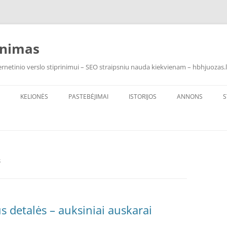
inimas
rnetinio verslo stiprinimui – SEO straipsniu nauda kiekvienam – hbhjuozas.l
KELIONĖS
PASTEBĖJIMAI
ISTORIJOS
ANNONS
S
S
s detalės – auksiniai auskarai