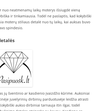
Dar nuo neatmenamų laikų moterys išsiugdė vieną
kybiška ir tinkamiausia. Todėl ne paslaptis, kad kokybiški
sia moterų stiliaus detalė nuo tų laikų, kai auksas buvo
avo spindesio.
detalės
 jų šventinio ar kasdienio įvaizdžio kūrime. Auksiniai
inėje juvelyrinių dirbinių parduotuvėje leidžia atrasti
Kokybiški aukso dirbiniai tarnauja itin ilgai, todėl