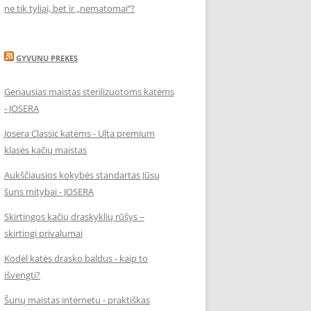
ne tik tyliai, bet ir „nematomai‘‘?
GYVUNU PREKES
Geriausias maistas sterilizuotoms katėms
- JOSERA
Josera Classic katėms - Ulta premium
klasės kačių maistas
Aukščiausios kokybės standartas Jūsų
šuns mitybai - JOSERA
Skirtingos kačių draskyklių rūšys –
skirtingi privalumai
Kodėl katės drasko baldus - kaip to
išvengti?
Šunų maistas internetu - praktiškas