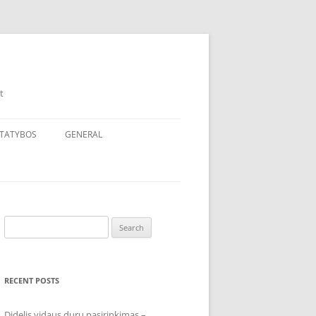
t
TATYBOS
GENERAL
Search
for:
RECENT POSTS
Didelis vidaus durų pasirinkimas –