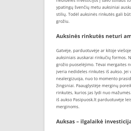
nedidelės investicijos į savo stiliaus
ypatingų švenčių metu auksiniai auska
stilių. Todėl auksinės rinkutės gali būt
grožiu.
Auksinės rinkutės neturi a
Gatvėje, parduotuvėje ar kitoje viešoj
auksiniais auskarai rinkučių formos.
grožio puoselėjimo. Tėvai mergaites nu
įveria nedideles rinkutes iš aukso. Jei
nealergizuoja, nuo to momento prasid
žingsniai. Paauglystėje merginų poreik
rinkutės, kurios jas lydi nuo mažumės.
iš aukso Pasipuosk.lt parduotuvėje lei
merginoms.
Auksas – ilgalaikė investicij