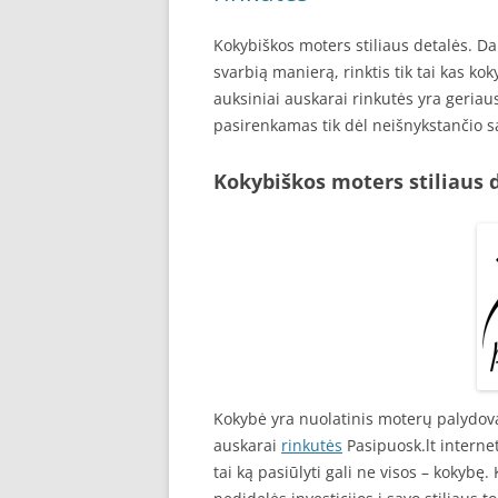
Kokybiškos moters stiliaus detalės. 
svarbią manierą, rinktis tik tai kas ko
auksiniai auskarai rinkutės yra geriau
pasirenkamas tik dėl neišnykstančio s
Kokybiškos moters stiliaus 
Kokybė yra nuolatinis moterų palydovas
auskarai
rinkutės
Pasipuosk.lt internet
tai ką pasiūlyti gali ne visos – kokybę. 