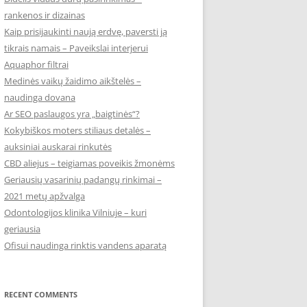
rankenos ir dizainas
Kaip prisijaukinti naują erdvę, paversti ją
tikrais namais – Paveikslai interjerui
Aquaphor filtrai
Medinės vaikų žaidimo aikštelės –
naudinga dovana
Ar SEO paslaugos yra „baigtinės“?
Kokybiškos moters stiliaus detalės –
auksiniai auskarai rinkutės
CBD aliejus – teigiamas poveikis žmonėms
Geriausių vasarinių padangų rinkimai –
2021 metų apžvalga
Odontologijos klinika Vilniuje – kuri
geriausia
Ofisui naudinga rinktis vandens aparatą
RECENT COMMENTS