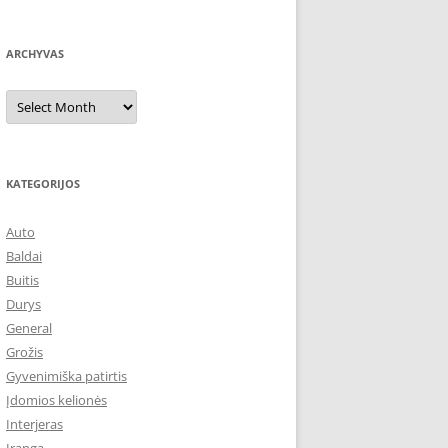
ARCHYVAS
Archyvas
KATEGORIJOS
Auto
Baldai
Buitis
Durys
General
Grožis
Gyvenimiška patirtis
Įdomios kelionės
Interjeras