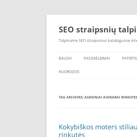
Skip
to
content
SEO straipsnių talp
Talpiname SEO straipsnius kataloguose inte
BALDAI
PASISKELBIMAI
PATIRTIS
NUORODOS
POPULIARIAUSI
TAG ARCHIVES:
VAIKU NAMELIAI
AUKSINIAI AUSKARAI RINKUTE
Kokybiškos moters stiliau
rinkutės