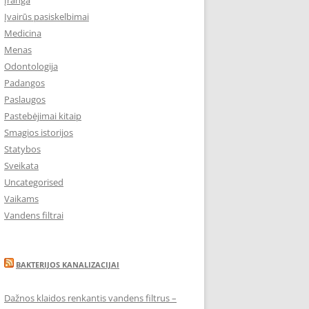
Įranga
Įvairūs pasiskelbimai
Medicina
Menas
Odontologija
Padangos
Paslaugos
Pastebėjimai kitaip
Smagios istorijos
Statybos
Sveikata
Uncategorised
Vaikams
Vandens filtrai
BAKTERIJOS KANALIZACIJAI
Dažnos klaidos renkantis vandens filtrus –