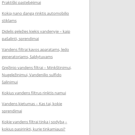
Praktiški pastebėjimai
Kokią nano dangą rinktis automobilio
stiklams
Didelis geležies kiekis vandenyje – kaip
pašalinti, sprendimai
Vandens filtrai kavos aparatams, ledo
generatoriams, šaldytuvams
Gręžinio vandens filtrai – Minkštinimui,
Nugeležinimui, Vandenilio sulfido
šalinimui
Kokius vandens filtrus rinktis namui
Vandens kietumas – Kas tai, kokie
sprendimai
Kokie vandens filtrai tinka į sodybą –
kokius pasirinkti, kurie tinkamiausi?