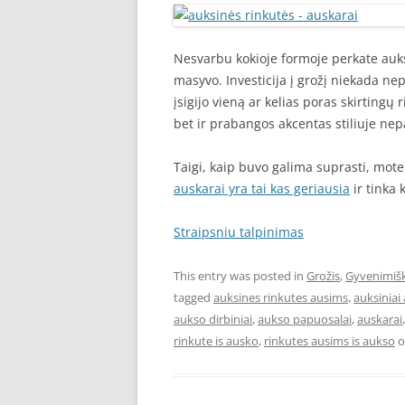
Nesvarbu kokioje formoje perkate auks
masyvo. Investicija į grožį niekada ne
įsigijo vieną ar kelias poras skirtingų r
bet ir prabangos akcentas stiliuje ne
Taigi, kaip buvo galima suprasti, mot
auskarai yra tai kas geriausia
ir tinka 
Straipsniu talpinimas
This entry was posted in
Grožis
,
Gyvenimišk
tagged
auksines rinkutes ausims
,
auksiniai
aukso dirbiniai
,
aukso papuosalai
,
auskarai
rinkute is ausko
,
rinkutes ausims is aukso
o