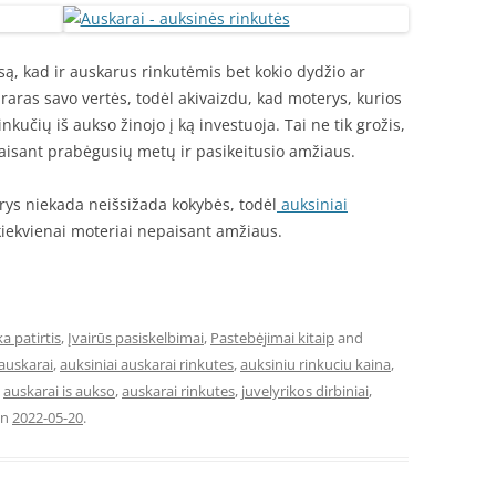
ą, kad ir auskarus rinkutėmis bet kokio dydžio ar
praras savo vertės, todėl akivaizdu, kad moterys, kurios
inkučių iš aukso žinojo į ką investuoja. Tai ne tik grožis,
paisant prabėgusių metų ir pasikeitusio amžiaus.
erys niekada neišsižada kokybės, todėl
auksiniai
kiekvienai moteriai nepaisant amžiaus.
a patirtis
,
Įvairūs pasiskelbimai
,
Pastebėjimai kitaip
and
 auskarai
,
auksiniai auskarai rinkutes
,
auksiniu rinkuciu kaina
,
,
auskarai is aukso
,
auskarai rinkutes
,
juvelyrikos dirbiniai
,
n
2022-05-20
.