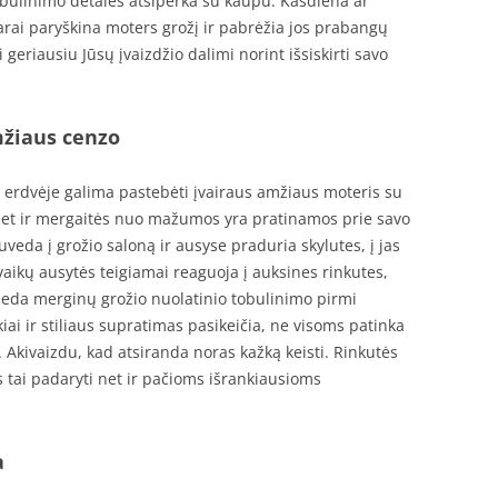
 tobulinimo detales atsiperka su kaupu. Kasdiena ar
rai paryškina moters grožį ir pabrėžia jos prabangų
i geriausiu Jūsų įvaizdžio dalimi norint išsiskirti savo
mžiaus cenzo
e erdvėje galima pastebėti įvairaus amžiaus moteris su
 Net ir mergaitės nuo mažumos yra pratinamos prie savo
veda į grožio saloną ir ausyse praduria skylutes, į jas
 vaikų ausytės teigiamai reaguoja į auksines rinkutes,
eda merginų grožio nuolatinio tobulinimo pirmi
iai ir stiliaus supratimas pasikeičia, ne visoms patinka
 Akivaizdu, kad atsiranda noras kažką keisti. Rinkutės
s tai padaryti net ir pačioms išrankiausioms
a