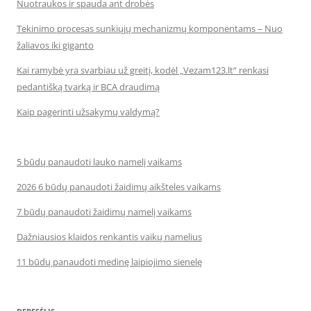
Nuotraukos ir spauda ant drobės
Tekinimo procesas sunkiųjų mechanizmų komponentams – Nuo
žaliavos iki giganto
Kai ramybė yra svarbiau už greitį, kodėl „Vezam123.lt“ renkasi
pedantišką tvarką ir BCA draudimą
Kaip pagerinti užsakymų valdymą?
5 būdų panaudoti lauko namelį vaikams
2026 6 būdų panaudoti žaidimų aikšteles vaikams
7 būdų panaudoti žaidimų namelį vaikams
Dažniausios klaidos renkantis vaikų namelius
11 būdų panaudoti medinę laipiojimo sienelę