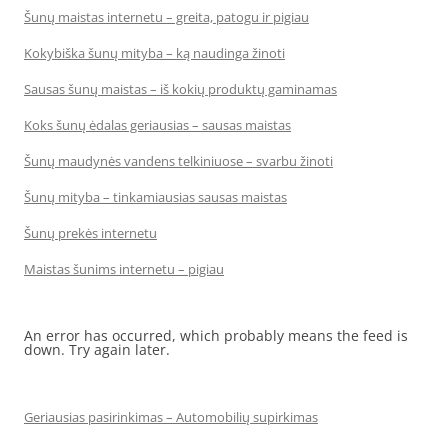
Šunų maistas internetu – greita, patogu ir pigiau
Kokybiška šunų mityba – ką naudinga žinoti
Sausas šunų maistas – iš kokių produktų gaminamas
Koks šunų ėdalas geriausias – sausas maistas
Šunų maudynės vandens telkiniuose – svarbu žinoti
Šunų mityba – tinkamiausias sausas maistas
Šunų prekės internetu
Maistas šunims internetu – pigiau
An error has occurred, which probably means the feed is
down. Try again later.
Geriausias pasirinkimas – Automobilių supirkimas