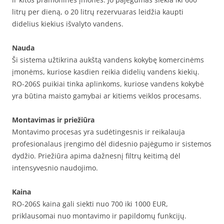
litrų per dieną, o 20 litrų rezervuaras leidžia kaupti
didelius kiekius išvalyto vandens.
Nauda
Ši sistema užtikrina aukštą vandens kokybę komercinėms
įmonėms, kuriose kasdien reikia didelių vandens kiekių.
RO-206S puikiai tinka aplinkoms, kuriose vandens kokybė
yra būtina maisto gamybai ar kitiems veiklos procesams.
Montavimas ir priežiūra
Montavimo procesas yra sudėtingesnis ir reikalauja
profesionalaus įrengimo dėl didesnio pajėgumo ir sistemos
dydžio. Priežiūra apima dažnesnį filtrų keitimą dėl
intensyvesnio naudojimo.
Kaina
RO-206S kaina gali siekti nuo 700 iki 1000 EUR,
priklausomai nuo montavimo ir papildomų funkcijų.