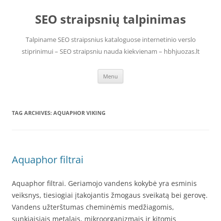
Skip
to
SEO straipsnių talpinimas
content
Talpiname SEO straipsnius kataloguose internetinio verslo
stiprinimui – SEO straipsniu nauda kiekvienam – hbhjuozas.lt
Menu
TAG ARCHIVES:
AQUAPHOR VIKING
Aquaphor filtrai
Aquaphor filtrai. Geriamojo vandens kokybė yra esminis
veiksnys, tiesiogiai įtakojantis žmogaus sveikatą bei gerovę.
Vandens užterštumas cheminėmis medžiagomis,
sunkiaisiais metalais, mikroorganizmais ir kitomis