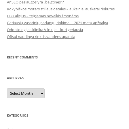
Ar SEO paslaugos yra „baigtinės“?
Kokybiškos moters stiliaus detalės – auksiniai auskarai rinkutės
CBD aliejus – teigiamas poveikis žmonėms
Geriausių vasarinių padangų rinkimai – 2021 metų apžvalga
Odontologijos klinika Vilniuje – kuri geriausia
Ofisui naudinga rinktis vandens aparatą
RECENT COMMENTS
ARCHYVAS
Archyvas
KATEGORIJOS