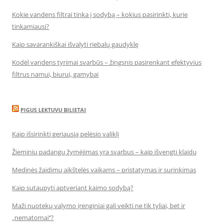
Kokie vandens filtrai tinka į sodybą – kokius pasirinkti, kurie
tinkamiausi?
Kaip savarankiškai išvalyti riebalų gaudyklę
Kodėl vandens tyrimai svarbūs – žingsnis pasirenkant efektyvius
filtrus namui, biurui, gamybai
PIGUS LEKTUVU BILIETAI
Kaip išsirinkti geriausią pelėsio valiklį
Žieminių padangų žymėjimas yra svarbus – kaip išvengti klaidų
Medinės žaidimų aikštelės vaikams – pristatymas ir surinkimas
Kaip sutaupyti aptveriant kaimo sodybą?
Maži nuotekų valymo įrenginiai gali veikti ne tik tyliai, bet ir
„nematomai‘‘?