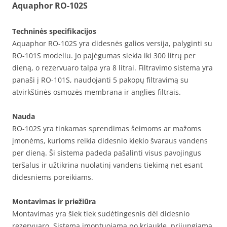
Aquaphor RO-102S
Techninės specifikacijos
Aquaphor RO-102S yra didesnės galios versija, palyginti su
RO-101S modeliu. Jo pajėgumas siekia iki 300 litrų per
dieną, o rezervuaro talpa yra 8 litrai. Filtravimo sistema yra
panaši į RO-101S, naudojanti 5 pakopų filtravimą su
atvirkštinės osmozės membrana ir anglies filtrais.
Nauda
RO-102S yra tinkamas sprendimas šeimoms ar mažoms
įmonėms, kurioms reikia didesnio kiekio švaraus vandens
per dieną. Ši sistema padeda pašalinti visus pavojingus
teršalus ir užtikrina nuolatinį vandens tiekimą net esant
didesniems poreikiams.
Montavimas ir priežiūra
Montavimas yra šiek tiek sudėtingesnis dėl didesnio
rezervuaro. Sistema įmontuojama po kriaukle, prijungiama