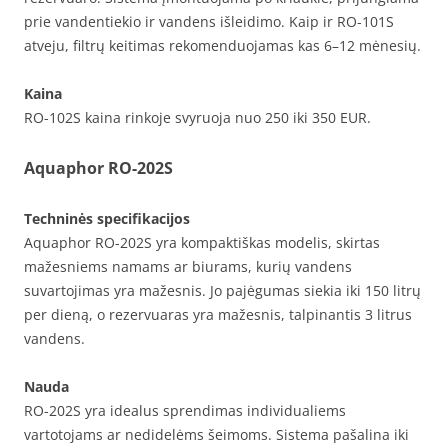
prie vandentiekio ir vandens išleidimo. Kaip ir RO-101S
atveju, filtrų keitimas rekomenduojamas kas 6–12 mėnesių.
Kaina
RO-102S kaina rinkoje svyruoja nuo 250 iki 350 EUR.
Aquaphor RO-202S
Techninės specifikacijos
Aquaphor RO-202S yra kompaktiškas modelis, skirtas
mažesniems namams ar biurams, kurių vandens
suvartojimas yra mažesnis. Jo pajėgumas siekia iki 150 litrų
per dieną, o rezervuaras yra mažesnis, talpinantis 3 litrus
vandens.
Nauda
RO-202S yra idealus sprendimas individualiems
vartotojams ar nedidelėms šeimoms. Sistema pašalina iki