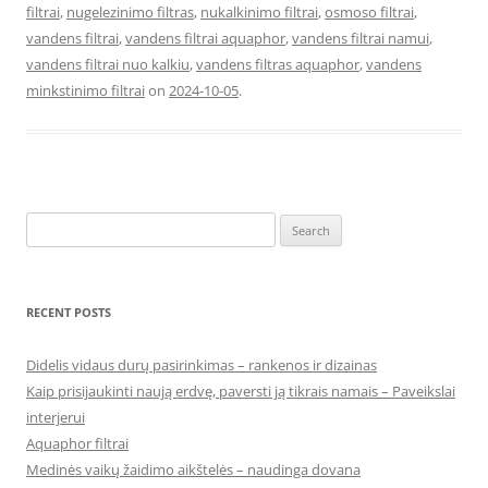
filtrai
,
nugelezinimo filtras
,
nukalkinimo filtrai
,
osmoso filtrai
,
vandens filtrai
,
vandens filtrai aquaphor
,
vandens filtrai namui
,
vandens filtrai nuo kalkiu
,
vandens filtras aquaphor
,
vandens
minkstinimo filtrai
on
2024-10-05
.
Search
for:
RECENT POSTS
Didelis vidaus durų pasirinkimas – rankenos ir dizainas
Kaip prisijaukinti naują erdvę, paversti ją tikrais namais – Paveikslai
interjerui
Aquaphor filtrai
Medinės vaikų žaidimo aikštelės – naudinga dovana