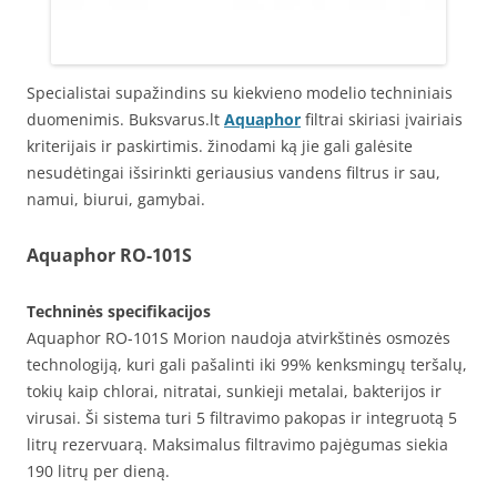
Specialistai supažindins su kiekvieno modelio techniniais
duomenimis. Buksvarus.lt
Aquaphor
filtrai skiriasi įvairiais
kriterijais ir paskirtimis. žinodami ką jie gali galėsite
nesudėtingai išsirinkti geriausius vandens filtrus ir sau,
namui, biurui, gamybai.
Aquaphor RO-101S
Techninės specifikacijos
Aquaphor RO-101S Morion naudoja atvirkštinės osmozės
technologiją, kuri gali pašalinti iki 99% kenksmingų teršalų,
tokių kaip chlorai, nitratai, sunkieji metalai, bakterijos ir
virusai. Ši sistema turi 5 filtravimo pakopas ir integruotą 5
litrų rezervuarą. Maksimalus filtravimo pajėgumas siekia
190 litrų per dieną.