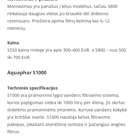
Montavimas yra panašus į kitus modelius, tačiau S800
reikalauja daugiau vietos po kriaukle dėl didesnio
rezervuaro. Priežiūra apima filtrų keitimą kas 6–12
mėnesių.
Kaina
S550 kaina rinkoje yra apie 300–400 EUR, o S800 – nuo 500
iki 700 EUR.
Aquaphor S1000
Techninės specifikacijos
S1000 yra pramoninio lygio vandens filtravimo sistema,
kurios pajėgumas siekia iki 1000 litrų per dieną. Jis skirtas
didelėms pramoninėms įmonėms, kuriose vandens kokybė
yra kritiškai svarbi. S1000 naudoja kelias filtravimo
pakopas, įskaitant atvirkštinę osmozę ir pažangius anglies
filtrus.