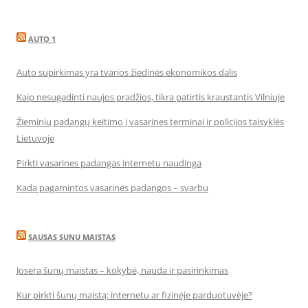
AUTO 1
Auto supirkimas yra tvarios žiedinės ekonomikos dalis
Kaip nesugadinti naujos pradžios, tikra patirtis kraustantis Vilniuje
Žieminių padangų keitimo į vasarines terminai ir policijos taisyklės
Lietuvoje
Pirkti vasarines padangas internetu naudinga
Kada pagamintos vasarinės padangos – svarbu
SAUSAS SUNU MAISTAS
Josera šunų maistas – kokybė, nauda ir pasirinkimas
Kur pirkti šunų maistą: internetu ar fizinėje parduotuvėje?