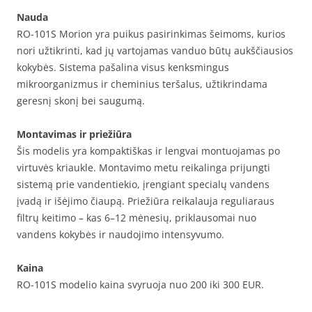
Nauda
RO-101S Morion yra puikus pasirinkimas šeimoms, kurios
nori užtikrinti, kad jų vartojamas vanduo būtų aukščiausios
kokybės. Sistema pašalina visus kenksmingus
mikroorganizmus ir cheminius teršalus, užtikrindama
geresnį skonį bei saugumą.
Montavimas ir priežiūra
Šis modelis yra kompaktiškas ir lengvai montuojamas po
virtuvės kriaukle. Montavimo metu reikalinga prijungti
sistemą prie vandentiekio, įrengiant specialų vandens
įvadą ir išėjimo čiaupą. Priežiūra reikalauja reguliaraus
filtrų keitimo – kas 6–12 mėnesių, priklausomai nuo
vandens kokybės ir naudojimo intensyvumo.
Kaina
RO-101S modelio kaina svyruoja nuo 200 iki 300 EUR.