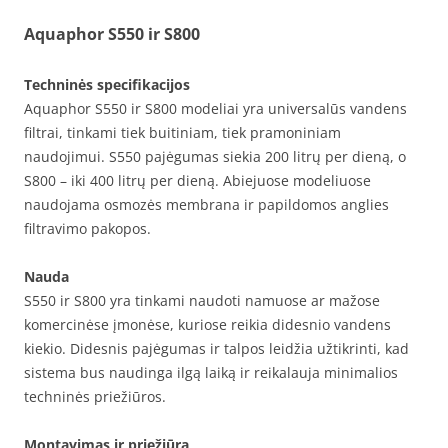
Aquaphor S550 ir S800
Techninės specifikacijos
Aquaphor S550 ir S800 modeliai yra universalūs vandens
filtrai, tinkami tiek buitiniam, tiek pramoniniam
naudojimui. S550 pajėgumas siekia 200 litrų per dieną, o
S800 – iki 400 litrų per dieną. Abiejuose modeliuose
naudojama osmozės membrana ir papildomos anglies
filtravimo pakopos.
Nauda
S550 ir S800 yra tinkami naudoti namuose ar mažose
komercinėse įmonėse, kuriose reikia didesnio vandens
kiekio. Didesnis pajėgumas ir talpos leidžia užtikrinti, kad
sistema bus naudinga ilgą laiką ir reikalauja minimalios
techninės priežiūros.
Montavimas ir priežiūra