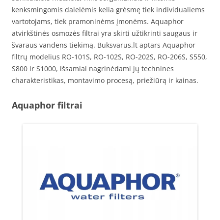
kenksmingomis dalelėmis kelia grėsmę tiek individualiems
vartotojams, tiek pramoninėms įmonėms. Aquaphor
atvirkštinės osmozės filtrai yra skirti užtikrinti saugaus ir
švaraus vandens tiekimą. Buksvarus.lt aptars Aquaphor
filtrų modelius RO-101S, RO-102S, RO-202S, RO-206S, S550,
S800 ir S1000, išsamiai nagrinėdami jų technines
charakteristikas, montavimo procesą, priežiūrą ir kainas.
Aquaphor filtrai