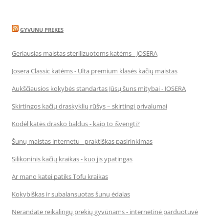
GYVUNU PREKES
Geriausias maistas sterilizuotoms katėms - JOSERA
Josera Classic katėms - Ulta premium klasės kačių maistas
Aukščiausios kokybės standartas Jūsų šuns mitybai - JOSERA
Skirtingos kačių draskyklių rūšys – skirtingi privalumai
Kodėl katės drasko baldus - kaip to išvengti?
Šunų maistas internetu - praktiškas pasirinkimas
Silikoninis kačių kraikas - kuo jis ypatingas
Ar mano katei patiks Tofu kraikas
Kokybiškas ir subalansuotas šunų ėdalas
Nerandate reikalingų prekių gyvūnams - internetinė parduotuvė