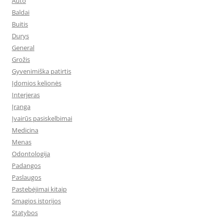
Auto
Baldai
Buitis
Durys
General
Grožis
Gyvenimiška patirtis
Įdomios kelionės
Interjeras
Įranga
Įvairūs pasiskelbimai
Medicina
Menas
Odontologija
Padangos
Paslaugos
Pastebėjimai kitaip
Smagios istorijos
Statybos