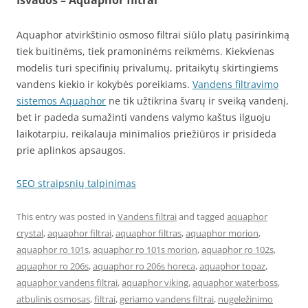
Išvados – Aquaphor filtrai
Aquaphor atvirkštinio osmoso filtrai siūlo platų pasirinkimą
tiek buitinėms, tiek pramoninėms reikmėms. Kiekvienas
modelis turi specifinių privalumų, pritaikytų skirtingiems
vandens kiekio ir kokybės poreikiams.
Vandens filtravimo
sistemos Aquaphor
ne tik užtikrina švarų ir sveiką vandenį,
bet ir padeda sumažinti vandens valymo kaštus ilguoju
laikotarpiu, reikalauja minimalios priežiūros ir prisideda
prie aplinkos apsaugos.
SEO straipsnių talpinimas
This entry was posted in
Vandens filtrai
and tagged
aquaphor
crystal
,
aquaphor filtrai
,
aquaphor filtras
,
aquaphor morion
,
aquaphor ro 101s
,
aquaphor ro 101s morion
,
aquaphor ro 102s
,
aquaphor ro 206s
,
aquaphor ro 206s horeca
,
aquaphor topaz
,
aquaphor vandens filtrai
,
aquaphor viking
,
aquaphor waterboss
,
atbulinis osmosas
,
filtrai
,
geriamo vandens filtrai
,
nugeležinimo