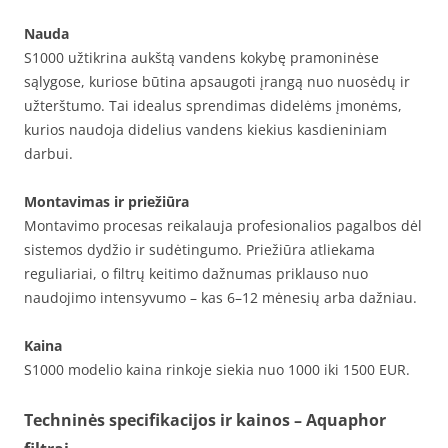
Nauda
S1000 užtikrina aukštą vandens kokybę pramoninėse
sąlygose, kuriose būtina apsaugoti įrangą nuo nuosėdų ir
užterštumo. Tai idealus sprendimas didelėms įmonėms,
kurios naudoja didelius vandens kiekius kasdieniniam
darbui.
Montavimas ir priežiūra
Montavimo procesas reikalauja profesionalios pagalbos dėl
sistemos dydžio ir sudėtingumo. Priežiūra atliekama
reguliariai, o filtrų keitimo dažnumas priklauso nuo
naudojimo intensyvumo – kas 6–12 mėnesių arba dažniau.
Kaina
S1000 modelio kaina rinkoje siekia nuo 1000 iki 1500 EUR.
Techninės specifikacijos ir kainos – Aquaphor