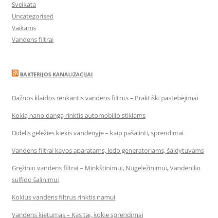
Sveikata
Uncategorised
Vaikams
Vandens filtrai
BAKTERIJOS KANALIZACIJAI
Dažnos klaidos renkantis vandens filtrus – Praktiški pastebėjimai
Kokią nano dangą rinktis automobilio stiklams
Didelis geležies kiekis vandenyje – kaip pašalinti, sprendimai
Vandens filtrai kavos aparatams, ledo generatoriams, šaldytuvams
Gręžinio vandens filtrai – Minkštinimui, Nugeležinimui, Vandenilio
sulfido šalinimui
Kokius vandens filtrus rinktis namui
Vandens kietumas – Kas tai, kokie sprendimai