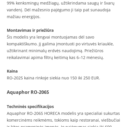
99% kenksmingų medžiagų, užtikrindama saugų ir švarų
vandenį. Dėl mažesnio pajėgumo ji taip pat sunaudoja
mažiau energijos.
Montavimas ir priežiūra
Šis modelis yra lengvai montuojamas dėl savo
kompaktiškumo. Jį galima įmontuoti po virtuvės kriaukle,
užtikrinant minimalų erdvės naudojimą. Priežiūros
reikalavimai apima filtrų keitimą kas 6–12 mėnesių.
Kaina
RO-202S kaina rinkoje siekia nuo 150 iki 250 EUR.
Aquaphor RO-206S
Techninės specifikacijos
Aquaphor RO-206S HORECA modelis yra specialiai sukurtas
komercinėms reikmėms, tokioms kaip restoranai, viešbučiai
ir kitos pramoninės įmonės. Jo pajėgumas siekia iki 600