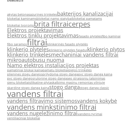
DEBESĖLIS
bakterijos kanalizacijai
akytas betonas
azurines trinkeles
blokeliai kaminams
blokeliai namo statybai
blokeliai pamatams
brita filtrai
cerpes
blokeliai tvoroms
Elektros projektavimas
Elektros tinklų projektavimas
fasado plyteles
fibo kaminai
filtrai
fibo saramos
klinkerinės fasado plytelės
klinkerio plyteles
klinkerio plytos
klinkerio plyteles fasadui
klinkerio trinkeles
mechaniniai vandens filtrai
mikroautobusu nuoma
Namo elektros instaliacijos projektas
pamatiniai blokai kaina
pamatu blokeliai
pigios trinkeles
plienines stogu dangos
prilydoma stogo danga
pvc stogo danga kaina
pvc stogo dangos
rulonine stogo danga
seo straipsniu talpinimas
sienu blokeliai
silikatine plyta
skalbimo masinu remontas vilniuje
stogo danga
skardine stogo danga kaina
stogo danga classic
vandens filtrai
vandens filtravimo sistemos
vandens kokybė
vandens minkstinimo filtrai
vandens nugeležinimo filtrai
vandens tyrimai
ventiliaciniai blokeliai