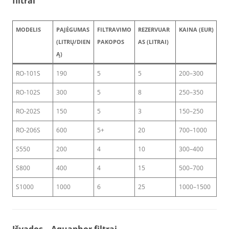
filtrai
MODELIS
PAJĖGUMAS
FILTRAVIMO
REZERVUAR
KAINA (EUR)
(LITRŲ/DIEN
PAKOPOS
AS (LITRAI)
Ą)
RO-101S
190
5
5
200–300
RO-102S
300
5
8
250–350
RO-202S
150
5
3
150–250
RO-206S
600
5+
20
700–1000
S550
200
4
10
300–400
S800
400
4
15
500–700
S1000
1000
6
25
1000–1500